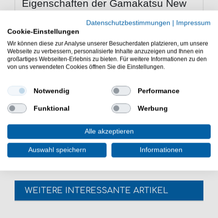
Eigenschaften der Gamakatsu New
Label Hooks Black Angelhaken
Datenschutzbestimmungen
|
Impressum
Haken zum Fliegenfischen
Cookie-Einstellungen
Hakenfarbe: NS Black
Wir können diese zur Analyse unserer Besucherdaten platzieren, um unsere
robust
Webseite zu verbessern, personalisierte Inhalte anzuzeigen und Ihnen ein
mit Hakenöhr
großartiges Webseiten-Erlebnis zu bieten. Für weitere Informationen zu den
von uns verwendeten Cookies öffnen Sie die Einstellungen.
scharfe Hakenpsitze
Lieferumfang: Haken, unterschiedliche Anzahl
nach gewählter Größe
Notwendig
Performance
Die Gamakatsu F314 N/L New Label Hooks Black
Funktional
Werbung
Angelhaken sind eine gute Wahl beim Fischen mit der
Fliegenrute. Angelzubehör für das Fischen in Flüssen &
Alle akzeptieren
Seen.
Auswahl speichern
Informationen
WEITERE INTERESSANTE ARTIKEL