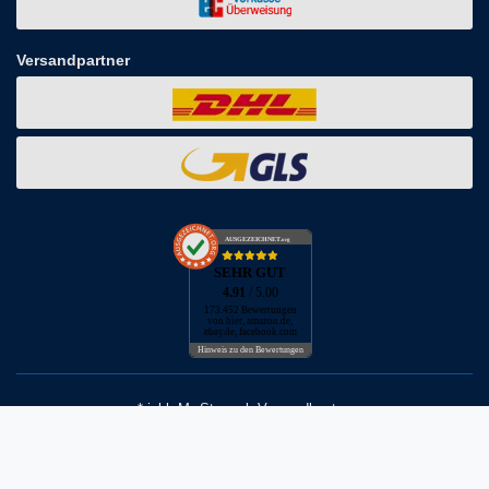
Versandpartner
AUSGEZEICHNET
.org
SEHR GUT
4.91
/ 5.00
173.452 Bewertungen
von hier, amazon.de,
ebay.de, facebook.com
Hinweis zu den Bewertungen
* inkl. MwSt. zzgl. Versandkosten
** Bei Variantenartikeln mit unterschiedlichen Preisen pro Variante
bezieht sich die angegebene UVP auf die Variante mit dem
niedrigsten Preis. Die UVP zu den weiteren Varianten wird bei Klick