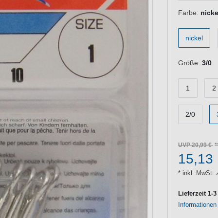
Farbe:
nicke
nickel
Größe:
3/0
1
2
2/0
UVP 20,99 €
15,13
* inkl. MwSt. 
Lieferzeit 1-
Informationen