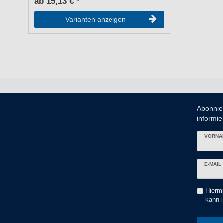
ab 15,13 € *
Varianten anzeigen
Abonnie
informier
VORNA
Newslett
E-MAIL 
Honig
Hiermi
kann i