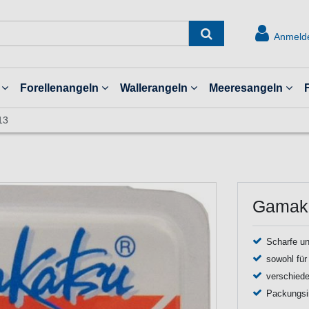
Anmeld
Forellenangeln
Wallerangeln
Meeresangeln
13
Gamaka
Scharfe un
sowohl für
verschied
Packungsin