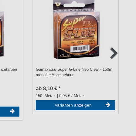
nzefarben
Gamakatsu Super G-Line Neo Clear - 150m
Gu
monofile Angelschnur
ab 8,10 € *
UV
a
150
Meter
| 0,05 € / Meter
Varianten anzeigen