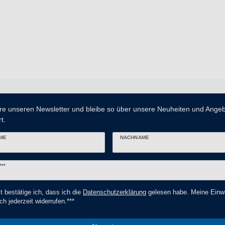
re unseren Newsletter und bleibe so über unsere Neuheiten und Ange
t.
ME
NACHNAME
er
***
t bestätige ich, dass ich die
Daten­schutz­erklärung
gelesen habe. Meine Einwi
ch jederzeit widerrufen.***