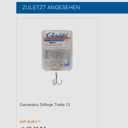
ZULETZT ANGESEHEN
Gamakatsu Drillinge Treble 13
UVP 20,99 €