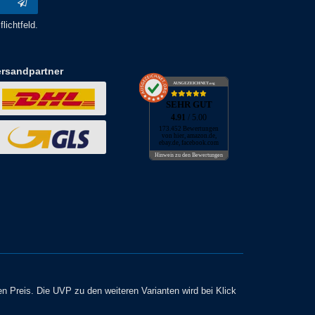
lichtfeld.
ersandpartner
AUSGEZEICHNET
.org
SEHR GUT
4.91
/ 5.00
173.452 Bewertungen
von hier, amazon.de,
ebay.de, facebook.com
Hinweis zu den Bewertungen
en Preis. Die UVP zu den weiteren Varianten wird bei Klick