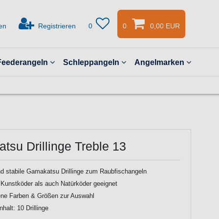
en
Registrieren
0
0
0,00 EUR
Feederangeln
Schleppangeln
Angelmarken
tsu Drillinge Treble 13
d stabile Gamakatsu Drillinge zum Raubfischangeln
 Kunstköder als auch Natürköder geeignet
ene Farben & Größen zur Auswahl
halt: 10 Drillinge