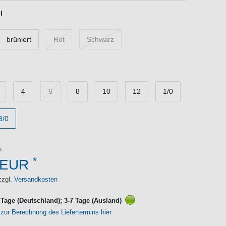
l
brüniert
Rot
Schwarz
4
6
8
10
12
1/0
3/0
*
 EUR
zzgl.
Versandkosten
3 Tage (Deutschland); 3-7 Tage (Ausland)
 zur Berechnung des Liefertermins hier