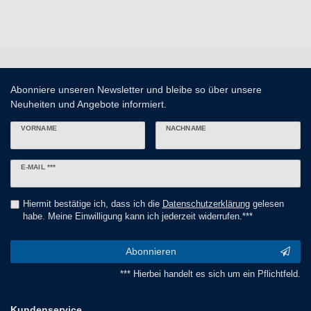
Abonniere unseren Newsletter und bleibe so über unsere
Neuheiten und Angebote informiert.
VORNAME
NACHNAME
Newsletter
E-MAIL ***
Honig
Hiermit bestätige ich, dass ich die
Daten­schutz­erklärung
gelesen
habe. Meine Einwilligung kann ich jederzeit widerrufen.***
Abonnieren
*** Hierbei handelt es sich um ein Pflichtfeld.
Kundenservice