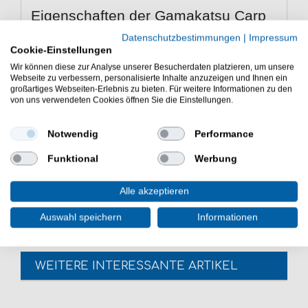
Eigenschaften der Gamakatsu Carp
gebundene Karpfenhaken
Datenschutzbestimmungen
|
Impressum
Cookie-Einstellungen
Haken zum Angeln auf Karpfen
Vorfachlänge: 75cm
Wir können diese zur Analyse unserer Besucherdaten platzieren, um unsere
Webseite zu verbessern, personalisierte Inhalte anzuzeigen und Ihnen ein
Hakenfarbe: NS Black
großartiges Webseiten-Erlebnis zu bieten. Für weitere Informationen zu den
gebunden mit Monofilschnur
von uns verwendeten Cookies öffnen Sie die Einstellungen.
Lieferumfang: 10 gebundene Haken in einer
gewählten Variante
Notwendig
Performance
Die Gamakatsu Carp LS-3320 75cm 10 gebundene
Funktional
Werbung
Karpfenhaken sind eine gute Wahl bei der
Karpfenangelei. Einzelhaken für das Friedfischangeln in
Seen.
Alle akzeptieren
Auswahl speichern
Informationen
WEITERE INTERESSANTE ARTIKEL