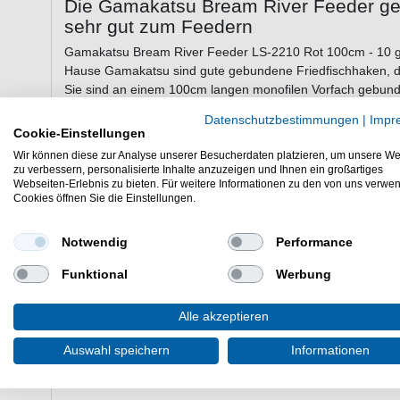
Die Gamakatsu Bream River Feeder g
sehr gut zum Feedern
Gamakatsu Bream River Feeder LS-2210 Rot 100cm - 10 
Hause Gamakatsu sind gute gebundene Friedfischhaken, d
Sie sind an einem 100cm langen monofilen Vorfach gebunde
werden können. Die Haken können für das Futterkorbangeln
Datenschutzbestimmungen
|
Impr
Fischarten eingesetzt werden. Der dünndrähtige Haken i
Cookie-Einstellungen
der scharfen Hakenspitze dringt gut in das Maul des Fisches
Wir können diese zur Analyse unserer Besucherdaten platzieren, um unsere We
zu verbessern, personalisierte Inhalte anzuzeigen und Ihnen ein großartiges
Webseiten-Erlebnis zu bieten. Für weitere Informationen zu den von uns verwe
Cookies öffnen Sie die Einstellungen.
Eigenschaften der Gamakatsu Bream 
Haken zum Fischen auf Brassen & Co
Notwendig
Performance
Vorfachlänge: 100cm
gebunden an einer transparenten Monofilschnur
Funktional
Werbung
Hakenfarbe: rot
Lieferumfang: 10 gebundene Haken in einer gewählt
Alle akzeptieren
Die Gamakatsu Bream River Feeder LS-2210 Rot 100cm 10 
Auswahl speichern
Informationen
beim Flussangeln. Einzelhaken für Brassen & Co.