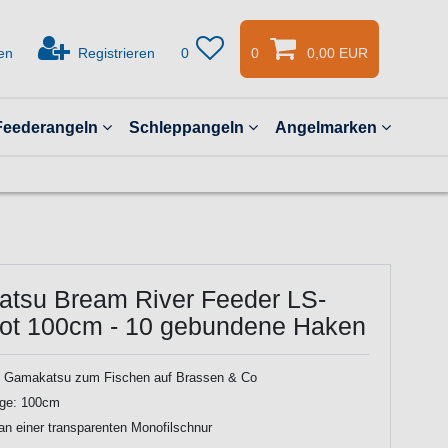
en
Registrieren
0
0
0,00 EUR
Feederangeln
Schleppangeln
Angelmarken
tsu Bream River Feeder LS-
ot 100cm - 10 gebundene Haken
 Gamakatsu zum Fischen auf Brassen & Co
nge: 100cm
n einer transparenten Monofilschnur