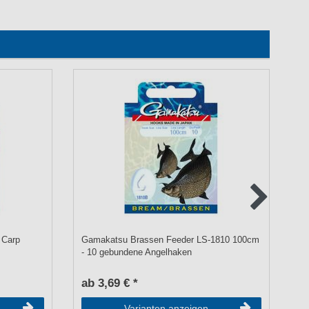
 Carp
Gamakatsu Brassen Feeder LS-1810 100cm
Ga
- 10 gebundene Angelhaken
Bo
ab 3,69 € *
a
Varianten anzeigen