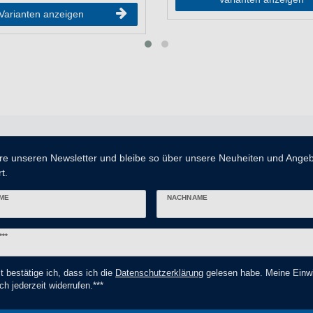
Varianten anzeigen
re unseren Newsletter und bleibe so über unsere Neuheiten und Ange
t.
ME
NACHNAME
er
***
t bestätige ich, dass ich die
Daten­schutz­erklärung
gelesen habe. Meine Einwi
ch jederzeit widerrufen.***