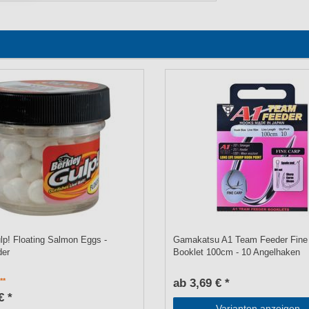
lp! Floating Salmon Eggs -
Gamakatsu A1 Team Feeder Fine
der
Booklet 100cm - 10 Angelhaken
ab 3,69 € *
€ *
Varianten anzeigen