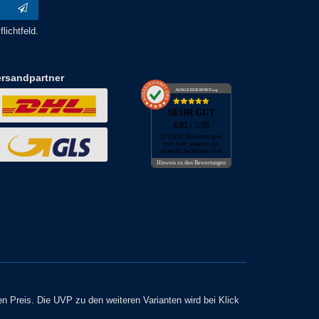
lichtfeld.
ersandpartner
AUSGEZEICHNET
.org
SEHR GUT
4.91
/ 5.00
173.452 Bewertungen
von hier, amazon.de,
ebay.de, facebook.com
Hinweis zu den Bewertungen
en Preis. Die UVP zu den weiteren Varianten wird bei Klick