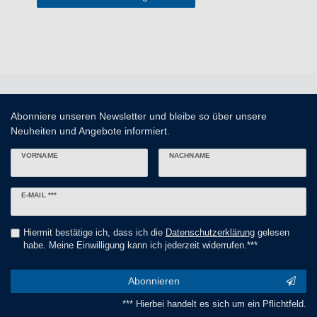
Abonniere unseren Newsletter und bleibe so über unsere
Neuheiten und Angebote informiert.
VORNAME
NACHNAME
Newsletter
E-MAIL ***
Honig
Hiermit bestätige ich, dass ich die
Daten­schutz­erklärung
gelesen
habe. Meine Einwilligung kann ich jederzeit widerrufen.***
Abonnieren
*** Hierbei handelt es sich um ein Pflichtfeld.