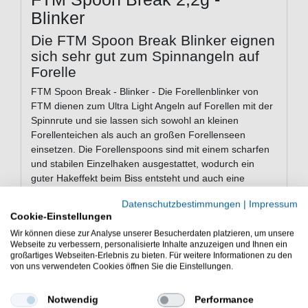
Blinker
Die FTM Spoon Break Blinker eignen
sich sehr gut zum Spinnangeln auf
Forelle
FTM Spoon Break - Blinker - Die Forellenblinker von
FTM dienen zum Ultra Light Angeln auf Forellen mit der
Spinnrute und sie lassen sich sowohl an kleinen
Forellenteichen als auch an großen Forellenseen
einsetzen. Die Forellenspoons sind mit einem scharfen
und stabilen Einzelhaken ausgestattet, wodurch ein
guter Hakeffekt beim Biss entsteht und auch eine
kapitale Lachsforelle sicher gelandet werden kann. Trotz
Datenschutzbestimmungen
|
Impressum
der nur 2,2g Gewicht, besitzt der Blinker sehr gute
Cookie-Einstellungen
Wurfeigenschaften. Die ovale Köderform sorgt für ein
Wir können diese zur Analyse unserer Besucherdaten platzieren, um unsere
taumelnden sowie verführerischen Köderlauf, der sich
Webseite zu verbessern, personalisierte Inhalte anzuzeigen und Ihnen ein
bereits bei langsamer Einholgeschwindigkeit entfaltet.
großartiges Webseiten-Erlebnis zu bieten. Für weitere Informationen zu den
von uns verwendeten Cookies öffnen Sie die Einstellungen.
Eigenschaften der FTM Spoon Break
Notwendig
Performance