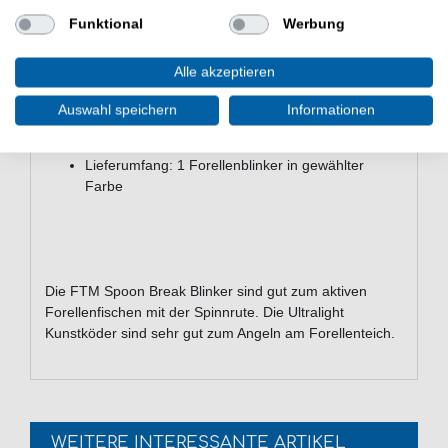
Blinker
Funktional
Werbung
Forellenblinker zum Spinnfischen auf Forellen
Gewicht: 2,2g
Alle akzeptieren
Länge: 2,8cm
mit scharfem Einzelhaken ausgestattet
Auswahl speichern
Informationen
verführerischer Köderlauf auch bei langsamer
Einholgeschwindigkeit
Lieferumfang: 1 Forellenblinker in gewählter
Farbe
Die FTM Spoon Break Blinker sind gut zum aktiven
Forellenfischen mit der Spinnrute. Die Ultralight
Kunstköder sind sehr gut zum Angeln am Forellenteich.
WEITERE INTERESSANTE ARTIKEL