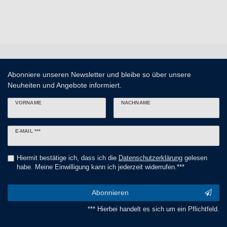
Abonniere unseren Newsletter und bleibe so über unsere
Neuheiten und Angebote informiert.
VORNAME
NACHNAME
Newsletter
E-MAIL ***
Honig
Hiermit bestätige ich, dass ich die
Daten­schutz­erklärung
gelesen
habe. Meine Einwilligung kann ich jederzeit widerrufen.***
Abonnieren
*** Hierbei handelt es sich um ein Pflichtfeld.