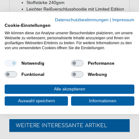
Stoffstärke 240gsm
Leichter Reißverschlusshoodie mit Limited Edition
Farbgebung
Datenschutzbestimmungen
|
Impressum
Seitentaschen mit Reißverschluss
Cookie-Einstellungen
Schwarzer Foxlogo-Aufdruck
Wir können diese zur Analyse unserer Besucherdaten platzieren, um unsere
Känguru-Fronttasche mit innnenliegender
Webseite zu verbessern, personalisierte Inhalte anzuzeigen und Ihnen ein
Sicherheits-Geheimdruckknopftasche
großartiges Webseiten-Erlebnis zu bieten. Für weitere Informationen zu den
Zugkordeln mit Silikonenden
von uns verwendeten Cookies öffnen Sie die Einstellungen.
Kapuze aus drei Stoffelementen
Gerippte Arm- und Hüftbündchen
Notwendig
Performance
Material: 80% Baumwolle, 20% Polyester
Funktional
Werbung
Günstig Collection LW Zip Hoody Tan Ltd online kaufen
und sparen. Fox Oberteil für Angler. - HIER
Alle akzeptieren
Angelpullover bestellen.
Auswahl speichern
Informationen
WEITERE INTERESSANTE ARTIKEL