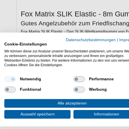
Fox Matrix SLIK Elastic - 8m G
Gutes Angelzubehör zum Friedfischang
Fox Matrix SLIK Elastic - Das SLIK-Wettkampfgummi von Fox
Abmessungen erhältlich. 1 Packung reicht für 3 Standard-
Datenschutzbestimmungen
|
Impr
reicht für 4 Short-Kits (1,8 m). Exklusiv für Matrix hergestellt
Cookie-Einstellungen
Wir können diese zur Analyse unserer Besucherdaten platzieren, um unsere We
zu verbessern, personalisierte Inhalte anzuzeigen und Ihnen ein großartiges
Webseiten-Erlebnis zu bieten. Für weitere Informationen zu den von uns verwe
Eigenschaften von dem Fox Matrix SLIK
Cookies öffnen Sie die Einstellungen.
Gummizug
1 Packung reicht für 3 Standard-Match- oder Power-K
Notwendig
Performance
1 Packung reicht für 4 Short-Kits (1,8 m)
Funktional
Werbung
Exklusiv für Matrix in Italien hergestellt
Lieferumfang: 8m Gummi in einer gewählten Variant
Alle akzeptieren
Günstig SLIK Elastic online kaufen & sparen. Fox Matrix
bestellen.
Auswahl speichern
Informationen