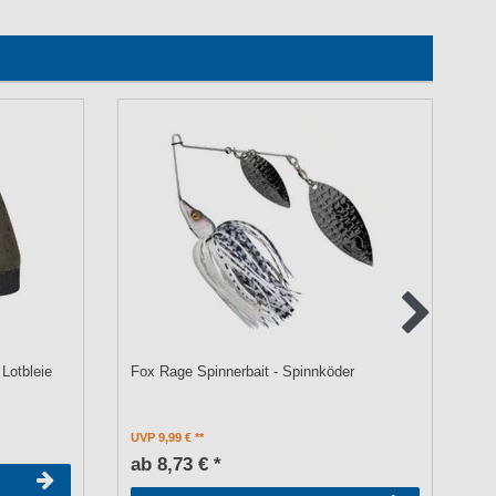
Lotbleie
Fox Rage Spinnerbait - Spinnköder
Fo
Gu
UVP 9,99 €
UV
ab 8,73 € *
a