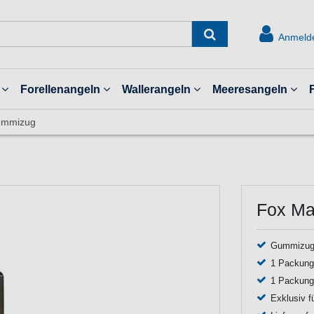
Anmeld
Forellenangeln
Wallerangeln
Meeresangeln
Gummizug
Fox Ma
Gummizug 
1 Packung 
1 Packung 
Exklusiv fü