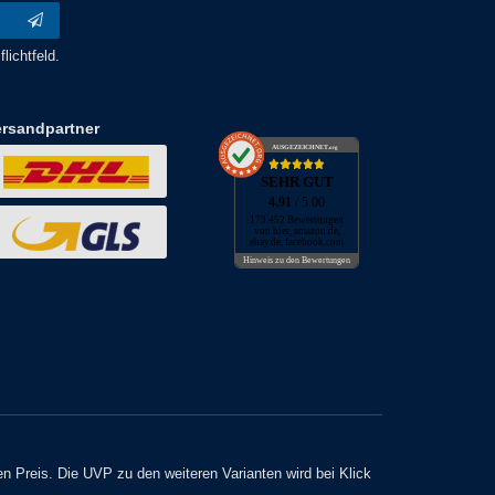
lichtfeld.
ersandpartner
AUSGEZEICHNET
.org
SEHR GUT
4.91
/ 5.00
173.452 Bewertungen
von hier, amazon.de,
ebay.de, facebook.com
Hinweis zu den Bewertungen
en Preis. Die UVP zu den weiteren Varianten wird bei Klick