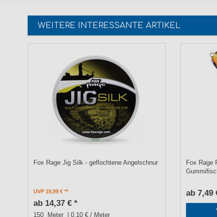
WEITERE INTERESSANTE ARTIKEL
Fox Rage Jig Silk - geflochtene Angelschnur
Fox Rage P
Gummifisc
UVP 19,99 €
ab 7,49 
ab 14,37 € *
150
Meter
| 0,10 € / Meter