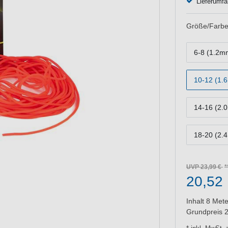
Lieferumfa
Größe/Farbe
6-8 (1.2
10-12 (1.
14-16 (2
18-20 (2.
UVP 23,99 €
20,52
Inhalt
8
Mete
Grundpreis
2