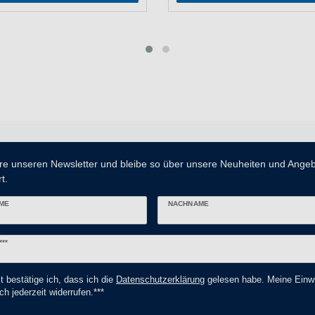
re unseren Newsletter und bleibe so über unsere Neuheiten und Ange
t.
ME
NACHNAME
er
***
t bestätige ich, dass ich die
Daten­schutz­erklärung
gelesen habe. Meine Einwi
ch jederzeit widerrufen.***