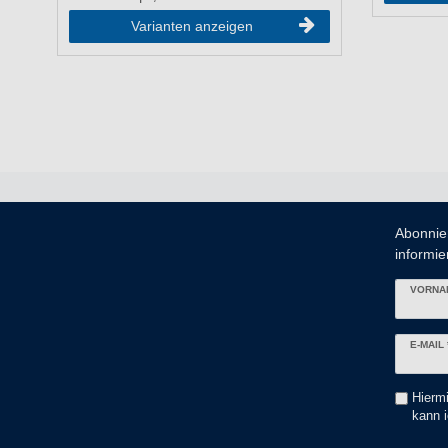
Varianten anzeigen
Abonnie
informier
VORNA
Newslett
E-MAIL 
Honig
Hiermi
kann i