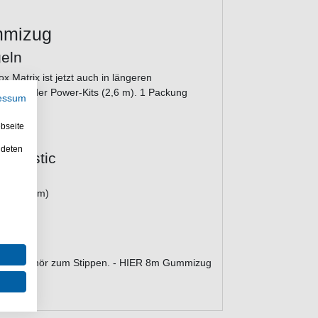
ummizug
eln
 Matrix ist jetzt auch in längeren
Match- oder Power-Kits (2,6 m). 1 Packung
essum
.
bseite
ndeten
 Elastic
its (2,6 m)
e
 Angelzubehör zum Stippen. - HIER 8m Gummizug