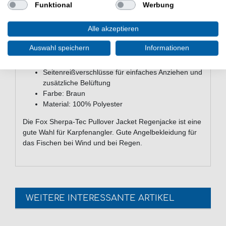
Funktional
Werbung
Seitentaschen für die Hände mit Sherpafleece-
Fütterung
Alle akzeptieren
Neoprenarmbündchen mit Daumenlöchern
Teilelastische Bündchen mit längenverstellbaren
Auswahl speichern
Informationen
Klettverschlüssen
2-Wege-Reißverschlussöffnungen zur Belüftung
Seitenreißverschlüsse für einfaches Anziehen und
zusätzliche Belüftung
Farbe: Braun
Material: 100% Polyester
Die Fox Sherpa-Tec Pullover Jacket Regenjacke ist eine
gute Wahl für Karpfenangler. Gute Angelbekleidung für
das Fischen bei Wind und bei Regen.
WEITERE INTERESSANTE ARTIKEL