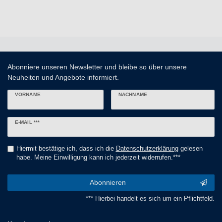
Abonniere unseren Newsletter und bleibe so über unsere
Neuheiten und Angebote informiert.
VORNAME
NACHNAME
Newsletter
E-MAIL ***
Honig
Hiermit bestätige ich, dass ich die
Daten­schutz­erklärung
gelesen
habe. Meine Einwilligung kann ich jederzeit widerrufen.***
Abonnieren
*** Hierbei handelt es sich um ein Pflichtfeld.