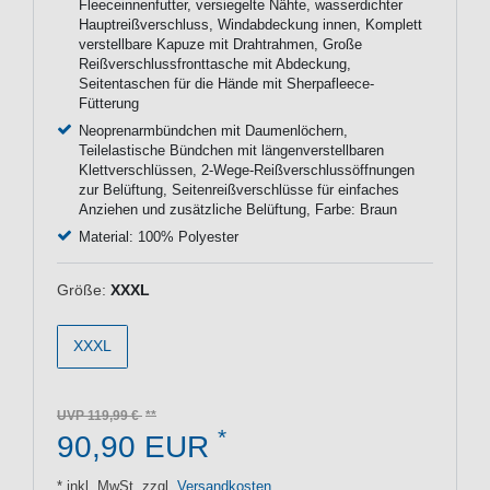
Fleeceinnenfutter, versiegelte Nähte, wasserdichter
Hauptreißverschluss, Windabdeckung innen, Komplett
verstellbare Kapuze mit Drahtrahmen, Große
Reißverschlussfronttasche mit Abdeckung,
Seitentaschen für die Hände mit Sherpafleece-
Fütterung
Neoprenarmbündchen mit Daumenlöchern,
Teilelastische Bündchen mit längenverstellbaren
Klettverschlüssen, 2-Wege-Reißverschlussöffnungen
zur Belüftung, Seitenreißverschlüsse für einfaches
Anziehen und zusätzliche Belüftung, Farbe: Braun
Material: 100% Polyester
Größe:
XXXL
XXXL
UVP 119,99 €
*
90,90 EUR
* inkl. MwSt. zzgl.
Versandkosten