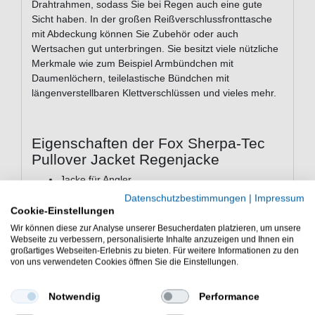
Drahtrahmen, sodass Sie bei Regen auch eine gute
Sicht haben. In der großen Reißverschlussfronttasche
mit Abdeckung können Sie Zubehör oder auch
Wertsachen gut unterbringen. Sie besitzt viele nützliche
Merkmale wie zum Beispiel Armbündchen mit
Daumenlöchern, teilelastische Bündchen mit
längenverstellbaren Klettverschlüssen und vieles mehr.
Eigenschaften der Fox Sherpa-Tec
Pullover Jacket Regenjacke
Jacke für Angler
wasserdicht mit 10,000mm Wassersäule
Datenschutzbestimmungen
|
Impressum
atmungsaktiv mit 3,000g/m2 pro 24h
Cookie-Einstellungen
winddicht
Wir können diese zur Analyse unserer Besucherdaten platzieren, um unsere
Sherpa Thermal Performance Fleeceinnenfutter
Webseite zu verbessern, personalisierte Inhalte anzuzeigen und Ihnen ein
großartiges Webseiten-Erlebnis zu bieten. Für weitere Informationen zu den
versiegelte Nähte
von uns verwendeten Cookies öffnen Sie die Einstellungen.
wasserdichter Hauptreißverschluss
Windabdeckung innen
Notwendig
Performance
Komplett verstellbare Kapuze mit Drahtrahmen
Große Reißverschlussfronttasche mit Abdeckung