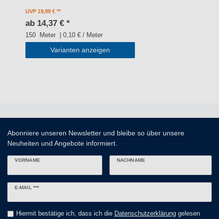
UVP 19,99 €
ab 14,37 € *
150
Meter
| 0,10 € / Meter
Varianten anzeigen
Abonniere unseren Newsletter und bleibe so über unsere
Neuheiten und Angebote informiert.
VORNAME
NACHNAME
Newsletter
E-MAIL ***
Honig
Hiermit bestätige ich, dass ich die
Daten­schutz­erklärung
gelesen