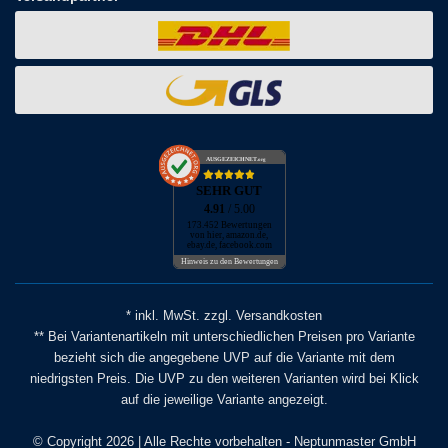
AUSGEZEICHNET
.org
SEHR GUT
4.91
/ 5.00
173.452 Bewertungen
von hier, amazon.de,
ebay.de, facebook.com
Hinweis zu den Bewertungen
* inkl. MwSt. zzgl. Versandkosten
** Bei Variantenartikeln mit unterschiedlichen Preisen pro Variante
bezieht sich die angegebene UVP auf die Variante mit dem
niedrigsten Preis. Die UVP zu den weiteren Varianten wird bei Klick
auf die jeweilige Variante angezeigt.
© Copyright 2026 | Alle Rechte vorbehalten - Neptunmaster GmbH