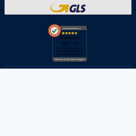
AUSGEZEICHNET
.org
SEHR GUT
4.91
/ 5.00
173.452 Bewertungen
von hier, amazon.de,
ebay.de, facebook.com
Hinweis zu den Bewertungen
* inkl. MwSt. zzgl. Versandkosten
** Bei Variantenartikeln mit unterschiedlichen Preisen pro Variante
bezieht sich die angegebene UVP auf die Variante mit dem
niedrigsten Preis. Die UVP zu den weiteren Varianten wird bei Klick
auf die jeweilige Variante angezeigt.
© Copyright 2026 | Alle Rechte vorbehalten - Neptunmaster GmbH