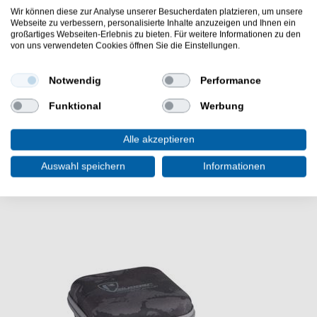
Material: Hauptaußenmaterial und Futter: 100 %
Wir können diese zur Analyse unserer Besucherdaten platzieren, um unsere
Webseite zu verbessern, personalisierte Inhalte anzuzeigen und Ihnen ein
Polyester. Polsterung/Füllung 70 % Polyethylen,
großartiges Webseiten-Erlebnis zu bieten. Für weitere Informationen zu den
30 % Polyurethan. Boden aus 100% Polychlorid.
von uns verwendeten Cookies öffnen Sie die Einstellungen.
Das Fox Rage Voyager Hard Rod Sleeve Single 1.45m
Notwendig
Performance
Rutenfutteral ist ein treuer Begleiter beim Spinnfischen.
Angeltasche für eine montierte Steckrute.
Funktional
Werbung
Alle akzeptieren
Auswahl speichern
Informationen
WEITERE INTERESSANTE ARTIKEL