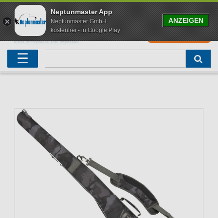
Neptunmaster App
ANZEIGEN
Neptunmaster GmbH
kostenfrei - in Google Play
0
0,00 EUR
Neu eingetroffen
Karpfenruten
Raubfischrute
Forellenruten
Wallerruten
Meeresruten
Matchruten
Trollingruten
FOX
☰
Angelset
Freilaufrollen
Köderfischrute
Forellenposen
Wallerrolle
Meeresrollen
Feederrollen
Bootsrutenhalter
Westin Fishing
Geschenke für Angler
Karpfenmontagen
Köderfischsenke
Forellenköder
Wallerköder
Meerforellenköder
Futterkorb
weitere
Zeck Fishing
Adventskalender Angeln
Tacklebox
Blinker
Forellenwobbler
Waller Bissanzeiger
Gaff
Setzkescher
Hearty Rise
Sale
Boilies
Gummifische
weitere
Angelbox
Polbrillen
weitere
Savage Gear
Karpfenliege
Raubfischkescher
weitere
weitere
Black Cat
Abhakmatte
weitere
weitere
weitere