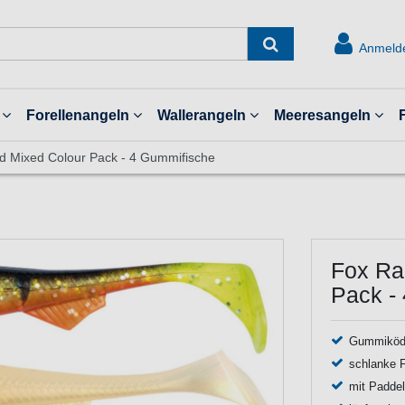
Anmeld
Forellenangeln
Wallerangeln
Meeresangeln
d Mixed Colour Pack - 4 Gummifische
Fox Ra
Pack -
Gummiköde
schlanke 
mit Padde