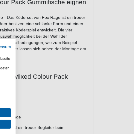
lour Pack Gummifische eignen
 - Das Köderset von Fox Rage ist ein treuer
öder besitzen eine schlanke Form und einen
ktives Köderspiel entwickelt. Die vier
uswahlmöglichkeit bei der Wahl der
nden Angelbedingungen, wie zum Beispiel
essum
ummiköder lassen sich neben der Montage am
bseite
ndeten
Shad Mixed Colour Pack
hlter Länge
he sind ein treuer Begleiter beim
een.