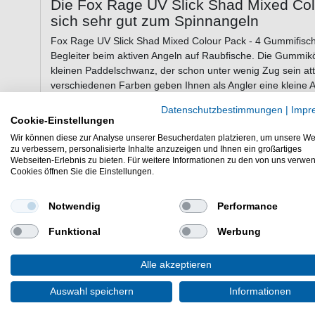
Die Fox Rage UV Slick Shad Mixed Co
sich sehr gut zum Spinnangeln
Fox Rage UV Slick Shad Mixed Colour Pack - 4 Gummifische
Begleiter beim aktiven Angeln auf Raubfische. Die Gummik
kleinen Paddelschwanz, der schon unter wenig Zug sein attra
verschiedenen Farben geben Ihnen als Angler eine kleine A
Köderfarbe. So können Sie die Köderfarbe an die vorliege
Datenschutzbestimmungen
|
Impr
Wasserfarbe und Witterungsverhältnisse anpassen. Die G
Cookie-Einstellungen
Jigkopf auch an einem Offsethaken montieren.
Wir können diese zur Analyse unserer Besucherdaten platzieren, um unsere We
zu verbessern, personalisierte Inhalte anzuzeigen und Ihnen ein großartiges
Webseiten-Erlebnis zu bieten. Für weitere Informationen zu den von uns verwe
Cookies öffnen Sie die Einstellungen.
Eigenschaften der Fox Rage UV Slick 
Gummifische
Notwendig
Performance
Gummiköder zum Raubfischangeln
schlanke Form
Funktional
Werbung
mit Paddelschwanz
läuft schon bei langsamen Geschwindigkeiten
Alle akzeptieren
Lieferumfang: 4 Gummiköder wie abgebildet in gewä
Auswahl speichern
Informationen
Die Fox Rage UV Slick Shad Mixed Colour Pack 4 Gummifisc
Zanderangeln. Kunstköder für das Jiggen in Flüssen und S