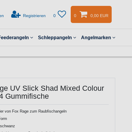
en
Registrieren
0
0
0,00 EUR
Feederangeln
Schleppangeln
Angelmarken
ge UV Slick Shad Mixed Colour
 4 Gummifische
r von Fox Rage zum Raubfischangeln
Form
lschwanz