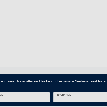
re unseren Newsletter und bleibe so über unsere Neuheiten und Ange
t.
ME
NACHNAME