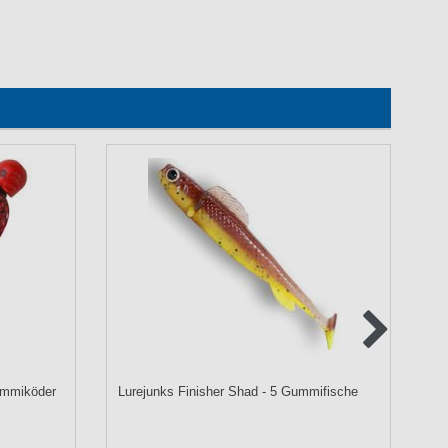
Gummiköder
Lurejunks Finisher Shad - 5 Gummifische
Qu
- 