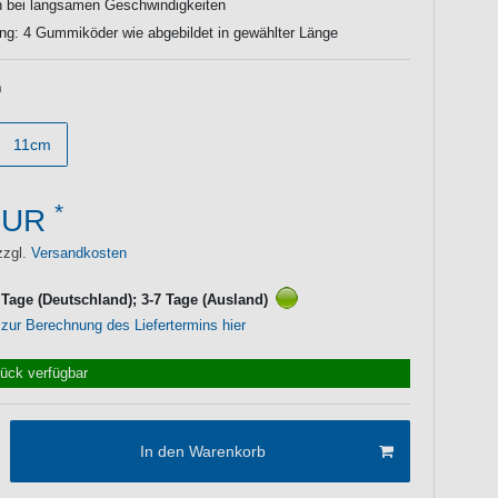
n bei langsamen Geschwindigkeiten
ng: 4 Gummiköder wie abgebildet in gewählter Länge
m
11cm
*
EUR
zzgl.
Versandkosten
3 Tage (Deutschland); 3-7 Tage (Ausland)
 zur Berechnung des Liefertermins hier
tück verfügbar
In den Warenkorb