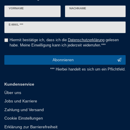
VORNAME
NACHNAME
Newsletter
E-MAIL ***
Honig
Hiermit bestätige ich, dass ich die
Daten­schutz­erklärung
gelesen
habe. Meine Einwilligung kann ich jederzeit widerrufen.***
Abonnieren
*** Hierbei handelt es sich um ein Pflichtfeld.
Kundenservice
Über uns
Jobs und Karriere
Zahlung und Versand
Cookie Einstellungen
Erklärung zur Barrierefreiheit