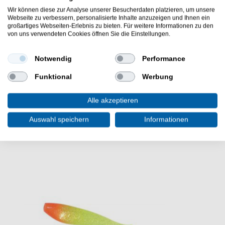
Wir können diese zur Analyse unserer Besucherdaten platzieren, um unsere
Webseite zu verbessern, personalisierte Inhalte anzuzeigen und Ihnen ein
Länge: 12cm
großartiges Webseiten-Erlebnis zu bieten. Für weitere Informationen zu den
von uns verwendeten Cookies öffnen Sie die Einstellungen.
Fox Rage Spikey Shad Gummifische 12cm. Zander
Gummifische aber auch Gummifische für Hecht und
Notwendig
Performance
Barsch - die Fox Rage Spikey Shad Gummifische 12cm
!
Funktional
Werbung
Alle akzeptieren
Auswahl speichern
Informationen
WEITERE INTERESSANTE ARTIKEL