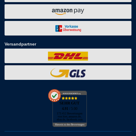
Versandpartner
AUSGEZEICHNET
.org
SEHR GUT
4.91
/ 5.00
173.452 Bewertungen
von hier, amazon.de,
ebay.de, facebook.com
Hinweis zu den Bewertungen