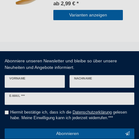
ab 2,99 € *
Varianten anzeigen
Abonniere unseren Newsletter und bleibe so über unsere
Neuheiten und Angebote informiert.
VORNAME
NACHNAME
Newsletter
E-MAIL ***
Honig
Hiermit bestätige ich, dass ich die
Daten­schutz­erklärung
gelesen
habe. Meine Einwilligung kann ich jederzeit widerrufen.***
Abonnieren