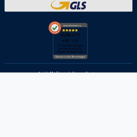
AUSGEZEICHNET
.org
SEHR GUT
4.91
/ 5.00
173.452 Bewertungen
von hier, amazon.de,
ebay.de, facebook.com
Hinweis zu den Bewertungen
* inkl. MwSt. zzgl. Versandkosten
** Bei Variantenartikeln mit unterschiedlichen Preisen pro Variante
bezieht sich die angegebene UVP auf die Variante mit dem
niedrigsten Preis. Die UVP zu den weiteren Varianten wird bei Klick
auf die jeweilige Variante angezeigt.
© Copyright 2026 | Alle Rechte vorbehalten - Neptunmaster GmbH