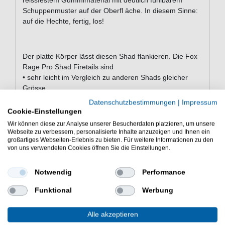
reissfestem Gummimaterial mit deutlich fühlbarem
Schuppenmuster auf der Oberfl äche. In diesem Sinne:
auf die Hechte, fertig, los!
Der platte Körper lässt diesen Shad flankieren. Die Fox
Rage Pro Shad Firetails sind
• sehr leicht im Vergleich zu anderen Shads gleicher
Grösse
• absoluter Hechtmagnet durch starke Vibrationen und
Datenschutzbestimmungen
|
Impressum
unvergleichlichen ‘Wobble- Effekt’
Cookie-Einstellungen
• sehr flexibel und zudem stark dank der
Wir können diese zur Analyse unserer Besucherdaten platzieren, um unsere
Gummimischung
Webseite zu verbessern, personalisierte Inhalte anzuzeigen und Ihnen ein
großartiges Webseiten-Erlebnis zu bieten. Für weitere Informationen zu den
von uns verwendeten Cookies öffnen Sie die Einstellungen.
GEWÜNSCHTE FISCHART:
5" (14cm) - Barsch, Zander, Hecht, Schwarzbarsch,
Wolfsbarsch
Notwendig
Performance
7" (18cm) - Hecht, Zander, Wels, Musky, Dorsch
Funktional
Werbung
9" (23cm) - Hecht, Musky, Wels, Nilbarsch, Heilbutt,
Dorsch
Alle akzeptieren