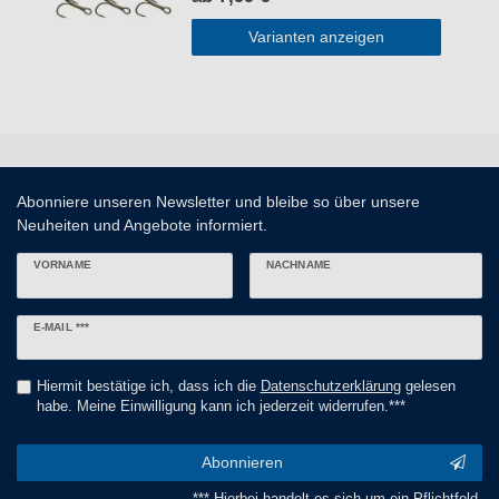
Varianten anzeigen
Abonniere unseren Newsletter und bleibe so über unsere
Neuheiten und Angebote informiert.
VORNAME
NACHNAME
Newsletter
E-MAIL ***
Honig
Hiermit bestätige ich, dass ich die
Daten­schutz­erklärung
gelesen
habe. Meine Einwilligung kann ich jederzeit widerrufen.***
Abonnieren
*** Hierbei handelt es sich um ein Pflichtfeld.