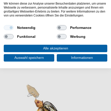
scharfe, krallenförmige Spitze die gut im
Wir können diese zur Analyse unserer Besucherdaten platzieren, um unsere
Webseite zu verbessern, personalisierte Inhalte anzuzeigen und Ihnen ein
Fischmaul greift
großartiges Webseiten-Erlebnis zu bieten. Für weitere Informationen zu den
Lieferumfang: 5 Haken in der gewählten Größe
von uns verwendeten Cookies öffnen Sie die Einstellungen.
Die Fox Rage Powerpoint Treble Hook sind sehr gute
Raubfischhaken. Diese Drillingshaken sind sehr spitz.
Notwendig
Performance
Testen Sie die Fox Rage Drillinge unbedingt selbst.
Funktional
Werbung
Alle akzeptieren
Auswahl speichern
Informationen
WEITERE INTERESSANTE ARTIKEL