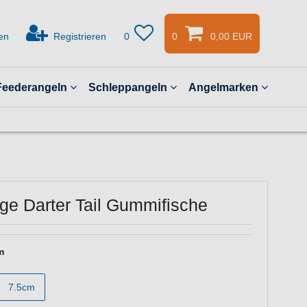
en
Registrieren
0
0
0,00 EUR
Feederangeln
Schleppangeln
Angelmarken
ge Darter Tail Gummifische
m
7.5cm