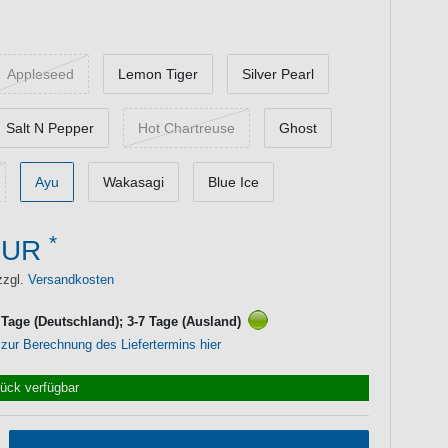
Appleseed
Lemon Tiger
Silver Pearl
Salt N Pepper
Hot Chartreuse
Ghost
Ayu
Wakasagi
Blue Ice
*
EUR
zzgl.
Versandkosten
3 Tage (Deutschland); 3-7 Tage (Ausland)
 zur Berechnung des Liefertermins hier
tück verfügbar