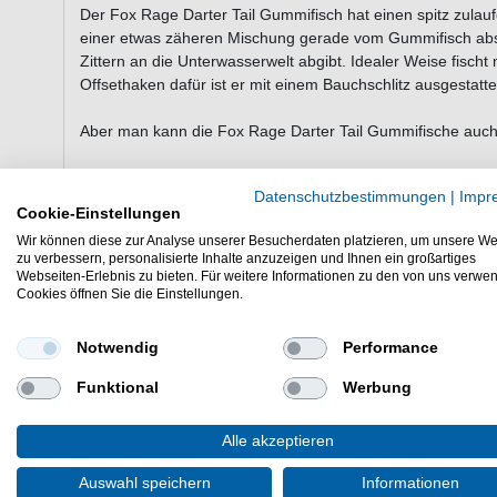
Der Fox Rage Darter Tail Gummifisch hat einen spitz zula
einer etwas zäheren Mischung gerade vom Gummifisch abst
Zittern an die Unterwasserwelt abgibt. Idealer Weise fisc
Offsethaken dafür ist er mit einem Bauchschlitz ausgestatte
Aber man kann die Fox Rage Darter Tail Gummifische auch a
Auch diese Fox Rage Gummifische sind, wie übrigens alle 
Datenschutzbestimmungen
|
Impr
Cookie-Einstellungen
Fischöl verfeinert.
Wir können diese zur Analyse unserer Besucherdaten platzieren, um unsere We
zu verbessern, personalisierte Inhalte anzuzeigen und Ihnen ein großartiges
Zielfisch:
Barsch, Forelle, Zander, Schwarzbarsch
Webseiten-Erlebnis zu bieten. Für weitere Informationen zu den von uns verwe
Cookies öffnen Sie die Einstellungen.
.
.
Notwendig
Performance
Länge der Fox Rage Darter Tail Gummifische
Packungs
Funktional
Werbung
2,9" = 7,5cm
6 Gummif
3,9" = 10cm
5 Gummif
Alle akzeptieren
Auswahl speichern
Informationen