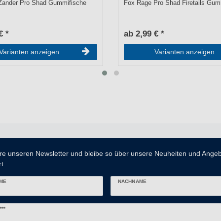
Zander Pro Shad Gummifische
Fox Rage Pro Shad Firetails Gum
€ *
ab 2,99 € *
Varianten anzeigen
Varianten anzeigen
re unseren Newsletter und bleibe so über unsere Neuheiten und Ange
t.
ME
NACHNAME
er
***