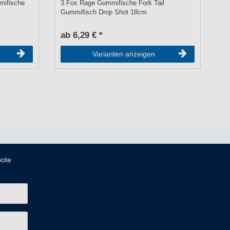
mifische
3 Fox Rage Gummifische Fork Tail
Fo
Gummifisch Drop Shot 18cm
Je
ab 6,29 € *
a
Varianten anzeigen
bote