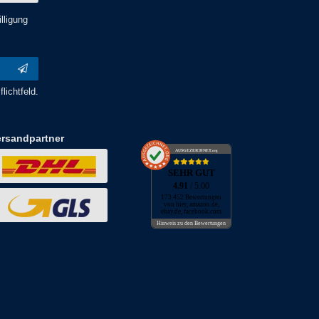
lligung
lichtfeld.
ersandpartner
AUSGEZEICHNET
.org
SEHR GUT
4.91
/ 5.00
173.452 Bewertungen
von hier, amazon.de,
ebay.de, facebook.com
Hinweis zu den Bewertungen