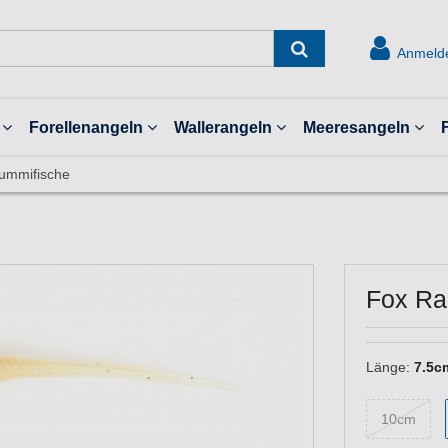
Anmeld
Forellenangeln
Wallerangeln
Meeresangeln
Gummifische
Fox Ra
Länge:
7.5c
10cm