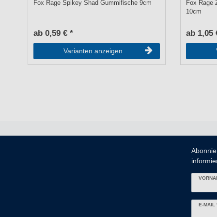
Fox Rage Spikey Shad Gummifische 9cm
Fox Rage 
10cm
ab 0,59 € *
ab 1,05 
Varianten anzeigen
Abonnie
informier
VORNA
Newslett
E-MAIL 
Honig