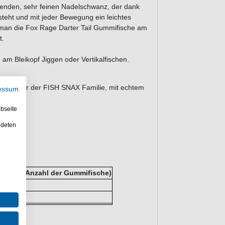
ufenden, sehr feinen Nadelschwanz, der dank
eht und mit jeder Bewegung ein leichtes
ht man die Fox Rage Darter Tail Gummifische am
t.
m Bleikopf Jiggen oder Vertikalfischen.
Mitglieder der FISH SNAX Familie, mit echtem
essum
bseite
ndeten
inhalt (Anzahl der Gummifische)
ische
ische