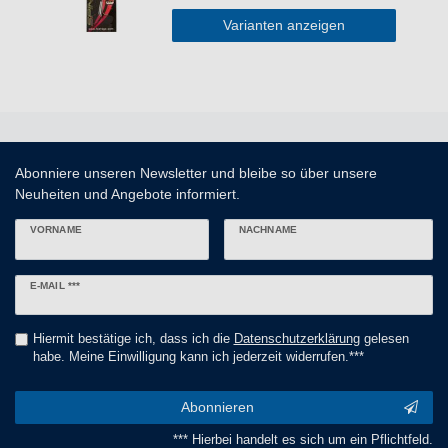
Varianten anzeigen
Abonniere unseren Newsletter und bleibe so über unsere
Neuheiten und Angebote informiert.
VORNAME
NACHNAME
Newsletter
E-MAIL ***
Honig
Hiermit bestätige ich, dass ich die
Daten­schutz­erklärung
gelesen
habe. Meine Einwilligung kann ich jederzeit widerrufen.***
Abonnieren
*** Hierbei handelt es sich um ein Pflichtfeld.