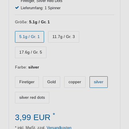
Firetiger, Silver Red Dots
Lieferumfang: 1 Spinner
Größe:
5.1g / Gr. 1
5.1g / Gr. 1
11.7g / Gr. 3
17.6g / Gr. 5
Farbe:
silver
Firetiger
Gold
copper
silver
silver red dots
*
3,99 EUR
* inkl. MwSt. zzgl.
Versandkosten