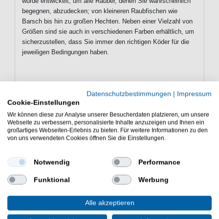
wurde entwickelt, um alle Räuber, denen Sie wahrscheinlich
begegnen, abzudecken; von kleineren Raubfischen wie
Barsch bis hin zu großen Hechten. Neben einer Vielzahl von
Größen sind sie auch in verschiedenen Farben erhältlich, um
sicherzustellen, dass Sie immer den richtigen Köder für die
jeweiligen Bedingungen haben.
Merkmale des Fox Rage Blade Leaf
Datenschutzbestimmungen
|
Impressum
Spinner
Cookie-Einstellungen
zum Angeln auf alle Raubfische
Wir können diese zur Analyse unserer Besucherdaten platzieren, um unsere
schmales weidenblattförmiges Blättchen arbeitet
Webseite zu verbessern, personalisierte Inhalte anzuzeigen und Ihnen ein
großartiges Webseiten-Erlebnis zu bieten. Für weitere Informationen zu den
eng am Körper
von uns verwendeten Cookies öffnen Sie die Einstellungen.
Spinnerblatt sorgt für starke Vibrationen und
Aufblitzen
Notwendig
Performance
ausgestattet mit VMC Drillingen
verschiedene Größen zur Auswahl: Size 1 / 5,1g,
Funktional
Werbung
Size 3 / 11,7g, Size 5 / 17,6g
verschiedene Farben zur Auswahl: Gold, Silver,
Alle akzeptieren
Copper, Firetiger, Silver Red Dots
Lieferumfang: 1 Spinner