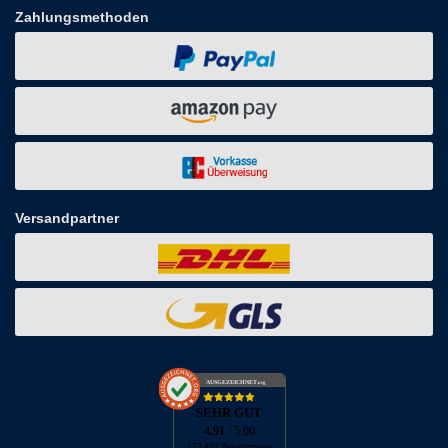
Zahlungsmethoden
Versandpartner
AUSGEZEICHNET
.org
SEHR GUT
4.91
/ 5.00
173.452 Bewertungen