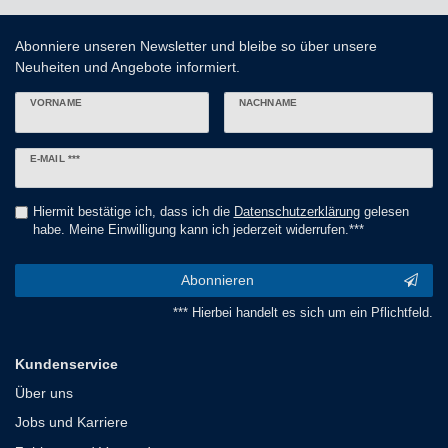
Abonniere unseren Newsletter und bleibe so über unsere
Neuheiten und Angebote informiert.
VORNAME
NACHNAME
Newsletter
E-MAIL ***
Honig
Hiermit bestätige ich, dass ich die
Daten­schutz­erklärung
gelesen
habe. Meine Einwilligung kann ich jederzeit widerrufen.***
Abonnieren
*** Hierbei handelt es sich um ein Pflichtfeld.
Kundenservice
Über uns
Jobs und Karriere