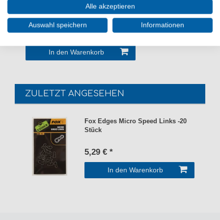
25mm
Alle akzeptieren
4,49 € *
Auswahl speichern
Informationen
0.375
Meter
| 11,97 € / Meter
In den Warenkorb
ZULETZT ANGESEHEN
Fox Edges Micro Speed Links -20
Stück
5,29 € *
In den Warenkorb