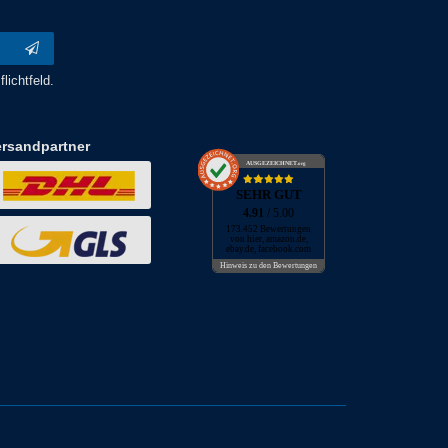
lichtfeld.
ersandpartner
AUSGEZEICHNET
.org
SEHR GUT
4.91
/ 5.00
173.452 Bewertungen
von hier, amazon.de,
ebay.de, facebook.com
Hinweis zu den Bewertungen