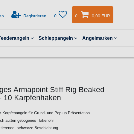
en
Registrieren
0
0
0,00 EUR
Feederangeln
Schleppangeln
Angelmarken
ges Armapoint Stiff Rig Beaked
- 10 Karpfenhaken
 Karpfenangeln für Grund- und Pop-up Präsentation
ach außen gebogenes Hakenöhr
ektierende, schwarze Beschichtung