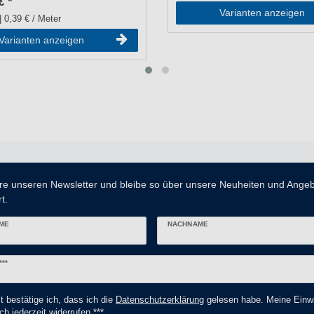
€ *
Varianten anzeigen
| 0,39 € / Meter
Varianten anzeigen
re unseren Newsletter und bleibe so über unsere Neuheiten und Ange
t.
ME
NACHNAME
er
***
t bestätige ich, dass ich die
Daten­schutz­erklärung
gelesen habe. Meine Einwi
ch jederzeit widerrufen.***