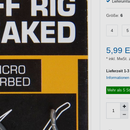
Lieferumfa
Größe:
6
4
5
5,99 
* inkl. MwSt. 
Lieferzeit 1-
Informationen
Mehr als 5 S