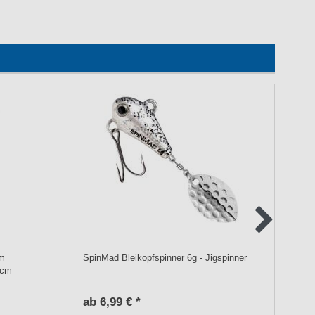
um
SpinMad Bleikopfspinner 6g - Jigspinner
Fo
5cm
Ri
ab 6,99 € *
a