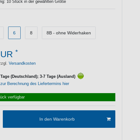
ng: 10 Stück in der gewählten Größe
6
8
8B - ohne Widerhaken
*
EUR
zzgl.
Versandkosten
3 Tage (Deutschland); 3-7 Tage (Ausland)
 zur Berechnung des Liefertermins hier
tück verfügbar
In den Warenkorb