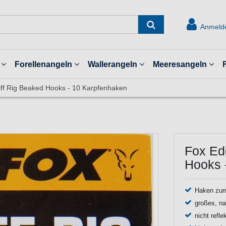
Anmeld
Forellenangeln
Wallerangeln
Meeresangeln
iff Rig Beaked Hooks - 10 Karpfenhaken
Fox Ed
Hooks 
Haken zum
großes, n
nicht refl