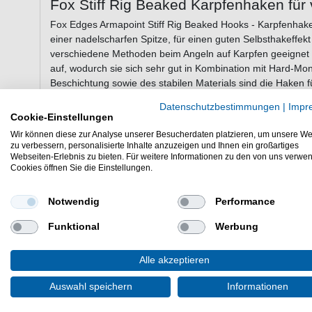
Fox Stiff Rig Beaked Karpfenhaken für
Fox Edges Armapoint Stiff Rig Beaked Hooks - Karpfenhak
einer nadelscharfen Spitze, für einen guten Selbsthakeffek
verschiedene Methoden beim Angeln auf Karpfen geeignet
auf, wodurch sie sich sehr gut in Kombination mit Hard-Mon
Beschichtung sowie des stabilen Materials sind die Haken 
Datenschutzbestimmungen
|
Impr
Cookie-Einstellungen
Eigenschaften der Fox Edges Armapoin
Wir können diese zur Analyse unserer Besucherdaten platzieren, um unsere We
zu verbessern, personalisierte Inhalte anzuzeigen und Ihnen ein großartiges
gut geeignet für Grund- und Pop-up Präsentation
Webseiten-Erlebnis zu bieten. Für weitere Informationen zu den von uns verwe
nadelscharf
Cookies öffnen Sie die Einstellungen.
Öse 25 Grad nach außen stehend
sehr gut für Hard-Mono geeignet
Notwendig
Performance
großes Öhr für dicke Vorfachschnüre
nicht reflektierende, dunkle Beschichtung
Funktional
Werbung
aus starkem, geschmiedetem Stahl
Lieferumfang: 10 Stück in der gewählten Größe
Alle akzeptieren
Die Fox Edges Armapoint Stiff Rig Beaked Hooks sind sehr
Auswahl speichern
Informationen
Armapoint Stiff Rig beaked Hooks sind für Hardmono geeig