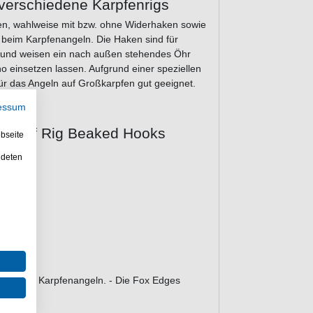
 verschiedene Karpfenrigs
en, wahlweise mit bzw. ohne Widerhaken sowie
t beim Karpfenangeln. Die Haken sind für
 und weisen ein nach außen stehendes Öhr
o einsetzen lassen. Aufgrund einer speziellen
für das Angeln auf Großkarpfen gut geeignet.
essum
t Stiff Rig Beaked Hooks
bseite
ndeten
 gut zum Karpfenangeln. - Die Fox Edges
net.