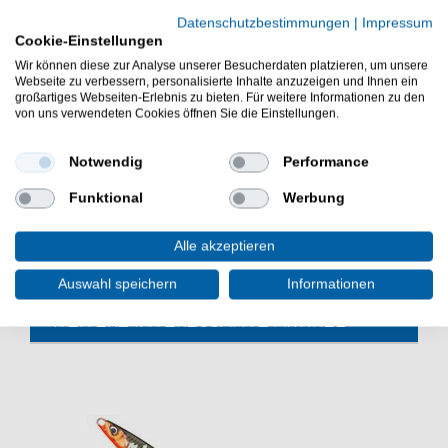
Raubfischangeln
Datenschutzbestimmungen
|
Impressum
polarisierende, kratzfeste TAC-Gläser
Cookie-Einstellungen
UV 400-Schutz
Wir können diese zur Analyse unserer Besucherdaten platzieren, um unsere
inklusive Hardcase und Reinigungstuch
Webseite zu verbessern, personalisierte Inhalte anzuzeigen und Ihnen ein
Material des Hardcases: 100% Polyester
großartiges Webseiten-Erlebnis zu bieten. Für weitere Informationen zu den
von uns verwendeten Cookies öffnen Sie die Einstellungen.
Material des Reinigungstuchs: 70% Polyester,
30% Polyamid
Notwendig
Performance
Die Fox Chunk Sunglasses Polarisationsbrille ist gut
zum Spinnangeln auf Barsch, Zander & Hecht. Die
Funktional
Werbung
Poolbrillen sind gut zum Karpfen- & Welsfischen.
Alle akzeptieren
Auswahl speichern
Informationen
WEITERE INTERESSANTE ARTIKEL