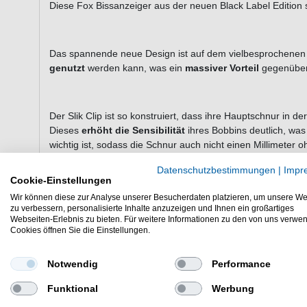
Diese Fox Bissanzeiger aus der neuen Black Label Edition
Das spannende neue Design ist auf dem vielbesprochenen 
genutzt
werden kann, was ein
massiver Vorteil
gegenüber 
Der Slik Clip ist so konstruiert, dass ihre Hauptschnur in der 
Dieses
erhöht die Sensibilität
ihres Bobbins deutlich, was
wichtig ist, sodass die Schnur auch nicht einen Millimeter
Datenschutzbestimmungen
|
Impr
Cookie-Einstellungen
Wenn sie jedoch einen richtigen Schnurabzug an der Schnur 
Wir können diese zur Analyse unserer Besucherdaten platzieren, um unsere We
läuft durch die Mitte des Slik Clips, sodass sie bei einer 
zu verbessern, personalisierte Inhalte anzuzeigen und Ihnen ein großartiges
Webseiten-Erlebnis zu bieten. Für weitere Informationen zu den von uns verwe
immer noch als Anzeige auf der Schnur haben.
Cookies öffnen Sie die Einstellungen.
Notwendig
Performance
Ein weiterer Vorteil des Slik Clips ist es, dass die
Spannung 
unterschiedlichste Schnurdurchmesser immer mit der
Funktional
Werbung
können.