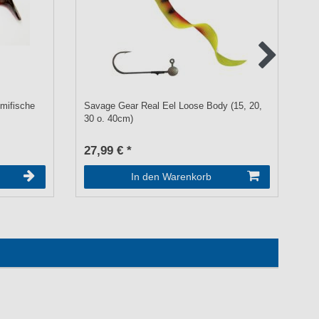
mifische
Savage Gear Real Eel Loose Body (15, 20,
Fo
30 o. 40cm)
1
27,99 € *
a
In den Warenkorb