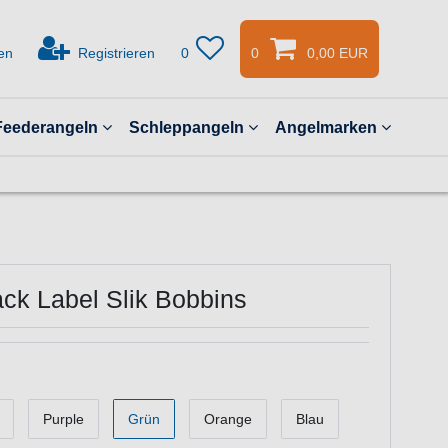
en
Registrieren
0
0
0,00 EUR
Feederangeln
Schleppangeln
Angelmarken
ack Label Slik Bobbins
Purple
Grün
Orange
Blau