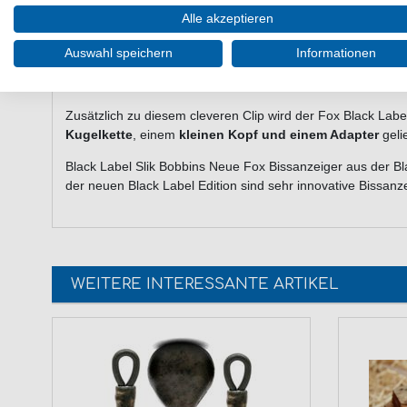
Alle akzeptieren
Alternativ kann der Clip
auch traditionell freilaufend gen
Auswahl speichern
Informationen
Zusätzlich zu diesem cleveren Clip wird der Fox Black Label
Kugelkette
, einem
kleinen Kopf und einem Adapter
gelie
Black Label Slik Bobbins Neue Fox Bissanzeiger aus der Bl
der neuen Black Label Edition sind sehr innovative Bissanze
WEITERE INTERESSANTE ARTIKEL