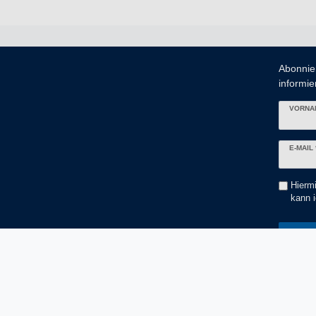
Abonnie
informier
VORNA
Newslett
E-MAIL 
Honig
Hiermi
kann i
Kundenservice
Rechtliche Angaben