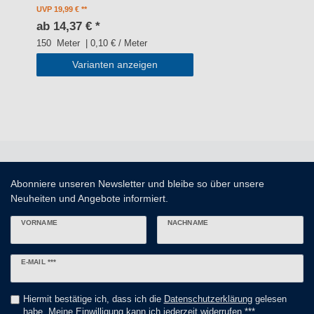
UVP 19,99 €
ab 14,37 € *
150
Meter
| 0,10 € / Meter
Varianten anzeigen
Abonniere unseren Newsletter und bleibe so über unsere
Neuheiten und Angebote informiert.
VORNAME
NACHNAME
Newsletter
E-MAIL ***
Honig
Hiermit bestätige ich, dass ich die
Daten­schutz­erklärung
gelesen
habe. Meine Einwilligung kann ich jederzeit widerrufen.***