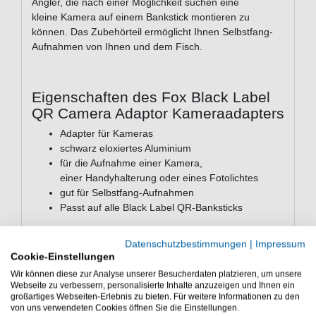
Angler, die nach einer Möglichkeit suchen eine
kleine Kamera auf einem Bankstick montieren zu
können. Das Zubehörteil ermöglicht Ihnen Selbstfang-
Aufnahmen von Ihnen und dem Fisch.
Eigenschaften des Fox Black Label
QR Camera Adaptor Kameraadapters
Adapter für Kameras
schwarz eloxiertes Aluminium
für die Aufnahme einer Kamera,
einer Handyhalterung oder eines Fotolichtes
gut für Selbstfang-Aufnahmen
Passt auf alle Black Label QR-Banksticks
Der Fox Black Label QR Camera Adaptor
Datenschutzbestimmungen
|
Impressum
Kameraadapter ist eine gute Wahl beim Fotografieren
Cookie-Einstellungen
oder auch beim Filmen. Kamerazubehör für viele
Wir können diese zur Analyse unserer Besucherdaten platzieren, um unsere
Actioncams.
Webseite zu verbessern, personalisierte Inhalte anzuzeigen und Ihnen ein
großartiges Webseiten-Erlebnis zu bieten. Für weitere Informationen zu den
von uns verwendeten Cookies öffnen Sie die Einstellungen.