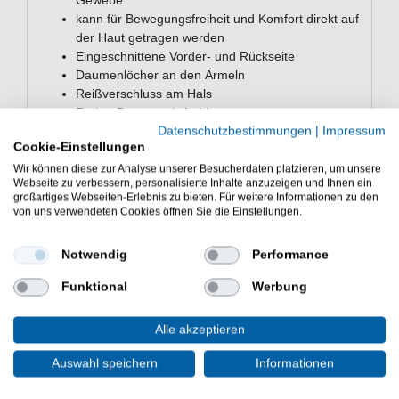
Gewebe
kann für Bewegungsfreiheit und Komfort direkt auf
der Haut getragen werden
Eingeschnittene Vorder- und Rückseite
Daumenlöcher an den Ärmeln
Reißverschluss am Hals
Farbe: Braun mehrfarbig
Datenschutzbestimmungen
|
Impressum
Material: 89% Polyester, 11% Elasthan
Cookie-Einstellungen
Das Fortis Elements Top Angelshirt ist neine gute Wahl
Wir können diese zur Analyse unserer Besucherdaten platzieren, um unsere
bei der Angelei auf Raubfische & Friedfische. Gute
Webseite zu verbessern, personalisierte Inhalte anzuzeigen und Ihnen ein
großartiges Webseiten-Erlebnis zu bieten. Für weitere Informationen zu den
Angelbekleidung für kalte Angeltage.
von uns verwendeten Cookies öffnen Sie die Einstellungen.
Notwendig
Performance
Funktional
Werbung
WEITERE INTERESSANTE ARTIKEL
Alle akzeptieren
Fortis Recce Dry Sack -
Auswahl speichern
Informationen
Angeltasche