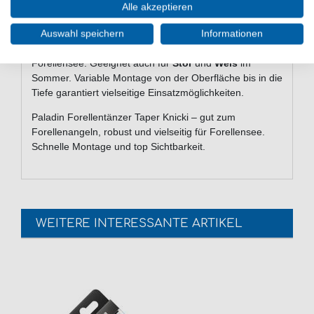
Farbe:
Unauffälliges Grau/Signalrot
Alle akzeptieren
Einsatzbereiche & Zielfische
Auswahl speichern
Informationen
Gut zum
Forellenangeln im Süßwasser
, vor allem am
Forellensee. Geeignet auch für
Stör
und
Wels
im
Sommer. Variable Montage von der Oberfläche bis in die
Tiefe garantiert vielseitige Einsatzmöglichkeiten.
Paladin Forellentänzer Taper Knicki – gut zum
Forellenangeln, robust und vielseitig für Forellensee.
Schnelle Montage und top Sichtbarkeit.
WEITERE INTERESSANTE ARTIKEL