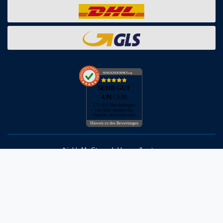
AUSGEZEICHNET
.org
SEHR GUT
4.91
/ 5.00
173.452 Bewertungen
von hier, amazon.de,
ebay.de, facebook.com
Hinweis zu den Bewertungen
* inkl. MwSt. zzgl. Versandkosten
** Bei Variantenartikeln mit unterschiedlichen Preisen pro Variante
bezieht sich die angegebene UVP auf die Variante mit dem
niedrigsten Preis. Die UVP zu den weiteren Varianten wird bei Klick
auf die jeweilige Variante angezeigt.
© Copyright 2026 | Alle Rechte vorbehalten - Neptunmaster GmbH