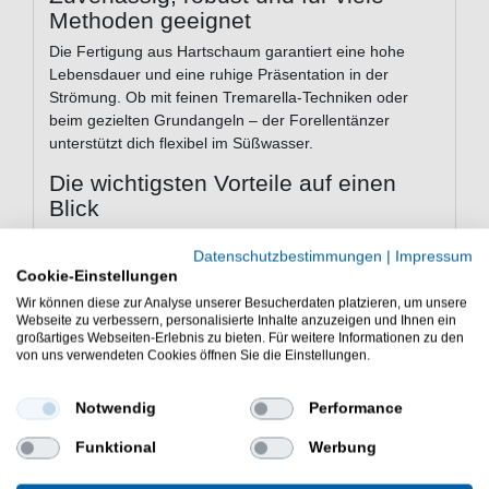
Methoden geeignet
Die Fertigung aus Hartschaum garantiert eine hohe
Lebensdauer und eine ruhige Präsentation in der
Strömung. Ob mit feinen Tremarella-Techniken oder
beim gezielten Grundangeln – der Forellentänzer
unterstützt dich flexibel im Süßwasser.
Die wichtigsten Vorteile auf einen
Blick
Vorbebleites Modell
– schnelle und einfache
Datenschutzbestimmungen
|
Impressum
Montage
Cookie-Einstellungen
Markante Farbkombination
– beste Sichtbarkeit,
Wir können diese zur Analyse unserer Besucherdaten platzieren, um unsere
weniger Fehlbisse
Webseite zu verbessern, personalisierte Inhalte anzuzeigen und Ihnen ein
Knicklichthalter
– Angeln auch bei Dunkelheit
großartiges Webseiten-Erlebnis zu bieten. Für weitere Informationen zu den
Stabile Schwimmhaltung
– gezielte
von uns verwendeten Cookies öffnen Sie die Einstellungen.
Köderführung für Forelle, Stör & Wels
Notwendig
Performance
Technische Daten
Schwimmer-Typ:
Vorbebleitet, mit Knicklichthalter
Funktional
Werbung
Material:
Hartschaum