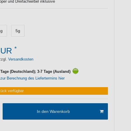
er und Dreifachwirbel inklusive
4g
5g
*
EUR
zzgl.
Versandkosten
3 Tage (Deutschland); 3-7 Tage (Ausland)
 zur Berechnung des Liefertermins hier
tück verfügbar
In den Warenkorb