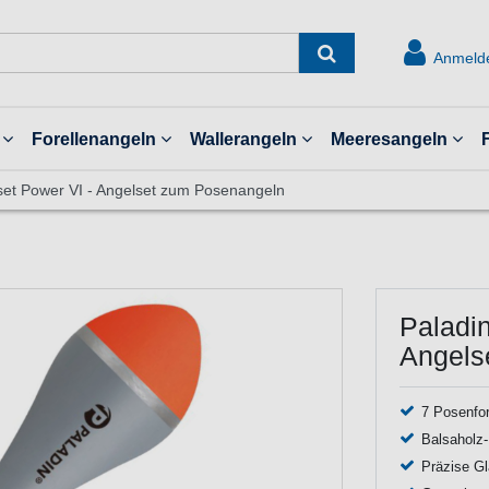
Anmeld
Forellenangeln
Wallerangeln
Meeresangeln
set Power VI - Angelset zum Posenangeln
Paladin
Angels
7 Posenfor
Balsaholz-
Präzise Gl