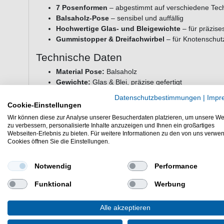
7 Posenformen
– abgestimmt auf verschiedene Tec
Balsaholz-Pose
– sensibel und auffällig
Hochwertige Glas- und Bleigewichte
– für präzise
Gummistopper & Dreifachwirbel
– für Knotenschut
Technische Daten
Material Pose:
Balsaholz
Gewichte:
Glas & Blei, präzise gefertigt
Zusatzteile:
Gummistopper, Dreifachwirbel
Datenschutzbestimmungen
|
Impr
Cookie-Einstellungen
Einsatzbereiche & Zielfische
Wir können diese zur Analyse unserer Besucherdaten platzieren, um unsere We
Das Paladin Forellen Posenset Power VI eignet sich gut fü
zu verbessern, personalisierte Inhalte anzuzeigen und Ihnen ein großartiges
Webseiten-Erlebnis zu bieten. Für weitere Informationen zu den von uns verwe
gezielten Angeln auf
Forelle
mit verschiedenen Montagen 
Cookies öffnen Sie die Einstellungen.
Notwendig
Performance
Lieferumfang:
1 Posenset in einer gewählten Variante
be
Gummistopper und Dreifachwirbel
Funktional
Werbung
Paladin Forellen Posenset Power VI: Vielseitiges Set fürs F
Alle akzeptieren
Einsteiger & Profis geeignet.