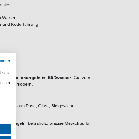
hniken
s Werfen
z und Köderführung
essum
bseite
r das
Forellenangeln
im
Süßwasser
. Gut zum
ndeten
und Naturködern.
stehend aus
Pose, Glas-, Bleigewicht,
orellenangeln. Balsaholz, präzise Gewichte, für