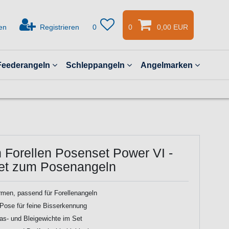
en
Registrieren
0
0
0,00 EUR
Feederangeln
Schleppangeln
Angelmarken
 Forellen Posenset Power VI -
et zum Posenangeln
men, passend für Forellenangeln
Pose für feine Bisserkennung
as- und Bleigewichte im Set