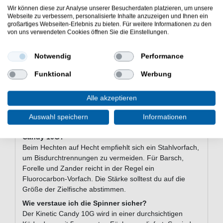
Regenbogenforelle und Seeforelle ausgelegt. Die
Wir können diese zur Analyse unserer Besucherdaten platzieren, um unsere
Vibration und Geräuschentwicklung sprechen das
Webseite zu verbessern, personalisierte Inhalte anzuzeigen und Ihnen ein
großartiges Webseiten-Erlebnis zu bieten. Für weitere Informationen zu den
Beutegreifverhalten dieser Raubfische direkt an. Damit
von uns verwendeten Cookies öffnen Sie die Einstellungen.
ist er für eine breite Palette an Raubfischarten nutzbar.
Wie langsam kann ich den Spinner führen?
Notwendig
Performance
Der Kinetic Candy 10G ist ausdrücklich für niedrige
Einholgeschwindigkeiten konzipiert. Das gibt dir die
Funktional
Werbung
Möglichkeit, ihn tief und langsam zu führen - besonders
effektiv in ruhigeren Gewässerzonen oder bei passiven
Alle akzeptieren
Fischen. Die Rotationsblatt-Mechanik bleibt auch bei
langsamem Einholen aktiv.
Auswahl speichern
Informationen
Welches Vorfach empfiehlt sich für den Kinetic
Candy 10G?
Beim Hechten auf Hecht empfiehlt sich ein Stahlvorfach,
um Bisdurchtrennungen zu vermeiden. Für Barsch,
Forelle und Zander reicht in der Regel ein
Fluorocarbon-Vorfach. Die Stärke solltest du auf die
Größe der Zielfische abstimmen.
Wie verstaue ich die Spinner sicher?
Der Kinetic Candy 10G wird in einer durchsichtigen