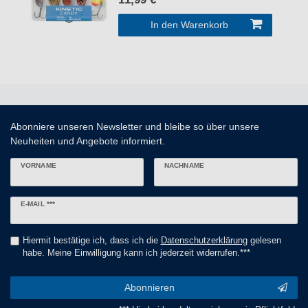
In den Warenkorb
Abonniere unseren Newsletter und bleibe so über unsere
Neuheiten und Angebote informiert.
VORNAME
NACHNAME
Newsletter
E-MAIL ***
Honig
Hiermit bestätige ich, dass ich die
Daten­schutz­erklärung
gelesen
habe. Meine Einwilligung kann ich jederzeit widerrufen.***
Abonnieren