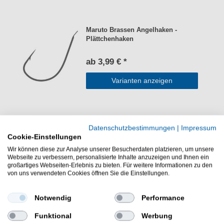
Maruto Brassen Angelhaken -
Plättchenhaken
ab 3,99 € *
Varianten anzeigen
Maruto Brassenhaken gebunden -
Datenschutzbestimmungen
|
Impressum
10 Angelhaken für Brassen
Cookie-Einstellungen
Wir können diese zur Analyse unserer Besucherdaten platzieren, um unsere
2,95 € *
Webseite zu verbessern, personalisierte Inhalte anzuzeigen und Ihnen ein
großartiges Webseiten-Erlebnis zu bieten. Für weitere Informationen zu den
In den Warenkorb
von uns verwendeten Cookies öffnen Sie die Einstellungen.
Notwendig
Performance
Maruto Stipp Rotaugenhaken
Funktional
Werbung
gebunden silberfarben - 10