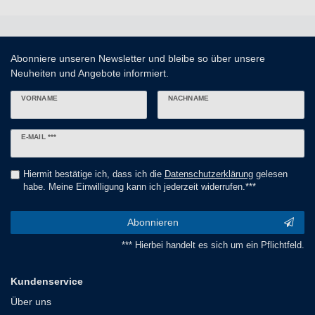
Abonniere unseren Newsletter und bleibe so über unsere
Neuheiten und Angebote informiert.
VORNAME
NACHNAME
Newsletter
E-MAIL ***
Honig
Hiermit bestätige ich, dass ich die
Daten­schutz­erklärung
gelesen
habe. Meine Einwilligung kann ich jederzeit widerrufen.***
Abonnieren
*** Hierbei handelt es sich um ein Pflichtfeld.
Kundenservice
Über uns