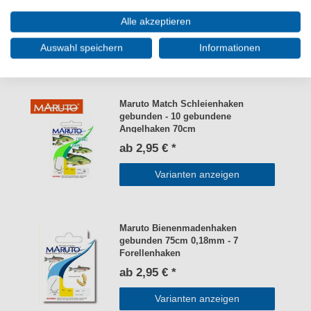
Angelhaken
Alle akzeptieren
ab 2,95 € *
Auswahl speichern
Informationen
Varianten anzeigen
Maruto Match Schleienhaken
gebunden - 10 gebundene
Angelhaken 70cm
ab 2,95 € *
Varianten anzeigen
Maruto Bienenmadenhaken
gebunden 75cm 0,18mm - 7
Forellenhaken
ab 2,95 € *
Varianten anzeigen