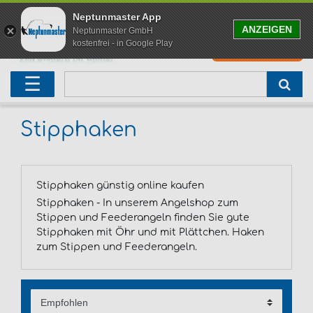
Neptunmaster App
ANZEIGEN
Neptunmaster GmbH
kostenfrei - in Google Play
0
0,00 EUR
Neu eingetroffen
Karpfenruten
Raubfischrute
Forellenruten
Wallerruten
Meeresruten
Matchruten
Trollingruten
FOX
☰
Angelset
Freilaufrollen
Köderfischrute
Forellenposen
Wallerrolle
Meeresrollen
Feederrollen
Bootsrutenhalter
Westin Fishing
Geschenke für Angler
Karpfenmontagen
Köderfischsenke
Forellenköder
Wallerköder
Meerforellenköder
Futterkorb
weitere
Zeck Fishing
Stipphaken
Adventskalender Angeln
Tacklebox
Blinker
Forellenwobbler
Waller Bissanzeiger
Gaff
Setzkescher
Hearty Rise
Stipphaken günstig online kaufen
Sale
Boilies
Gummifische
weitere
Angelbox
Polbrillen
weitere
Savage Gear
Stipphaken - In unserem Angelshop zum
Stippen und Feederangeln finden Sie gute
Karpfenliege
Raubfischkescher
weitere
weitere
Black Cat
Stipphaken mit Öhr und mit Plättchen. Haken
zum Stippen und Feederangeln.
Abhakmatte
weitere
weitere
weitere