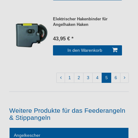
Elektrischer Hakenbinder für
Angelhaken Haken
43,95 € *
In den Warenkorb
1
2
3
4
5
6
Weitere Produkte für das Feederangeln
& Stippangeln
Angelkescher