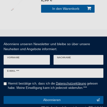
In den Warenkorb
Abonniere unseren Newsletter und bleibe so über unsere
Neuheiten und Angebote informiert.
VORNAME
NACHNAME
Newsletter
E-MAIL ***
Honig
Hiermit bestätige ich, dass ich die
Daten­schutz­erklärung
gelesen
habe. Meine Einwilligung kann ich jederzeit widerrufen.***
Abonnieren