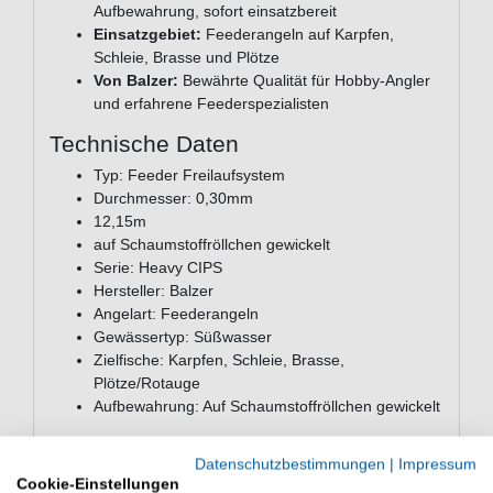
Aufbewahrung, sofort einsatzbereit
Einsatzgebiet:
Feederangeln auf Karpfen,
Schleie, Brasse und Plötze
Von Balzer:
Bewährte Qualität für Hobby-Angler
und erfahrene Feederspezialisten
Technische Daten
Typ: Feeder Freilaufsystem
Durchmesser: 0,30mm
12,15m
auf Schaumstoffröllchen gewickelt
Serie: Heavy CIPS
Hersteller: Balzer
Angelart: Feederangeln
Gewässertyp: Süßwasser
Zielfische: Karpfen, Schleie, Brasse,
Plötze/Rotauge
Aufbewahrung: Auf Schaumstoffröllchen gewickelt
Häufig gestellte Fragen zum Balzer
Datenschutzbestimmungen
|
Impressum
Feeder Freilaufsystem Heavy CIPS
Cookie-Einstellungen