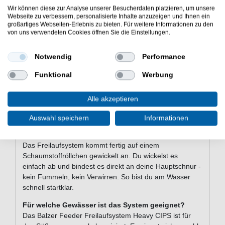
Für welche Zielfische eignet sich das Balzer Feeder
Wir können diese zur Analyse unserer Besucherdaten platzieren, um unsere
Freilaufsystem Heavy CIPS?
Webseite zu verbessern, personalisierte Inhalte anzuzeigen und Ihnen ein
großartiges Webseiten-Erlebnis zu bieten. Für weitere Informationen zu den
Das System ist auf Karpfen, Schleie, Brasse und Plötze
von uns verwendeten Cookies öffnen Sie die Einstellungen.
ausgelegt. Dank der Heavy-Auslegung kannst du auch
größere Karpfen sicher drillen, ohne dass die Montage
Notwendig
Performance
nachgibt.
Was bedeutet „Freilaufsystem“ beim Feederangeln?
Funktional
Werbung
Ein Freilaufsystem erlaubt es dem Fisch, die Schnur
kurz aufzunehmen, ohne sofort Widerstand zu spüren.
Alle akzeptieren
Das führt zu sichereren Bissen, besonders bei
vorsichtigen Friedfischen wie Brasse oder Schleie.
Auswahl speichern
Informationen
Wie wird das System am Wasser montiert?
Das Freilaufsystem kommt fertig auf einem
Schaumstoffröllchen gewickelt an. Du wickelst es
einfach ab und bindest es direkt an deine Hauptschnur -
kein Fummeln, kein Verwirren. So bist du am Wasser
schnell startklar.
Für welche Gewässer ist das System geeignet?
Das Balzer Feeder Freilaufsystem Heavy CIPS ist für