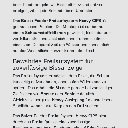
beim Feederangeln, wo Bisse oft kurz und präzise
erfolgen, zählt jede Sekunde beim Umrüsten.
Das
Balzer Feeder Freilaufsystem Heavy CIPS
löst
genau dieses Problem. Die Montage ist sauber auf
einem
Schaumstoffröllchen
gewickelt, bleibt dadurch
verdrillungsfrei und lässt sich ohne Fummelei direkt
einsetzen. Du sparst Zeit am Wasser und kannst dich
auf das Wesentliche konzentrieren: den Fisch.
Bewährtes Freilaufsystem für
zuverlässige Bissanzeige
Das Freilaufsystem ermöglicht dem Fisch, die Schnur
kurzzeitig aufzunehmen, ohne sofort Widerstand zu
spüren. Das erhöht die Bissrate gerade bei vorsichtigen
Zielfischen wie
Brasse
oder
Schleie
deutlich.
Gleichzeitig sorgt die
Heavy
-Auslegung für ausreichend
Stabilität, wenn starke Karpfen den Drill suchen.
Das Balzer Feeder Freilaufsystem Heavy CIPS bietet
durch das Freilaufprinzip eine zuverlässige
Bissübertragung beim Feederangeln auf Friedfische und