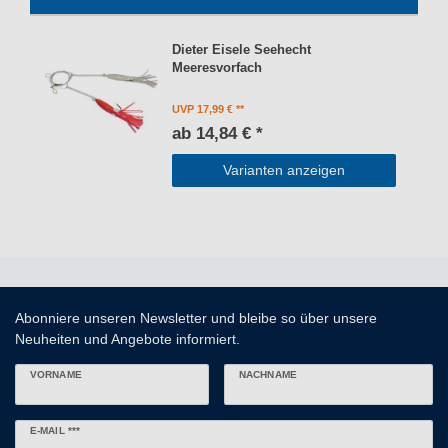
Dieter Eisele Seehecht
Meeresvorfach
UVP 17,99 €
ab 14,84 € *
Varianten anzeigen
Abonniere unseren Newsletter und bleibe so über unsere
Neuheiten und Angebote informiert.
VORNAME
NACHNAME
Newsletter
E-MAIL ***