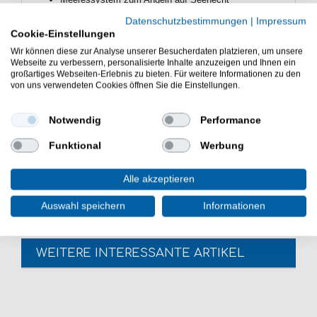
Vorfachlänge: 250cm
Datenschutzbestimmungen
|
Impressum
Schnurdurchmesser: 1,0mm
Cookie-Einstellungen
Hard-Mono-Vorfach 60kg
Wir können diese zur Analyse unserer Besucherdaten platzieren, um unsere
2 Stahl-Carbonhaken
Webseite zu verbessern, personalisierte Inhalte anzuzeigen und Ihnen ein
2 x 10cm lange Hogy-Oktopusse
großartiges Webseiten-Erlebnis zu bieten. Für weitere Informationen zu den
3/0 Sicherheitswirbel
von uns verwendeten Cookies öffnen Sie die Einstellungen.
Lieferumfang: 1 Seehechtvorfach mit gewählter
Hakengröße
Notwendig
Performance
Das Dieter Eisele Seehecht Meeresvorfach ist sehr gut
Funktional
Werbung
zum Meeresangeln geeignet. Das Dieter Eisele
Seehecht Meeresvorfach ist ein gutes Naturköder
System.
Alle akzeptieren
Auswahl speichern
Informationen
WEITERE INTERESSANTE ARTIKEL