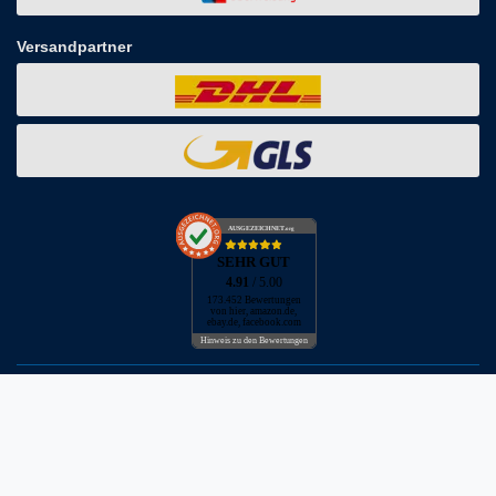
Versandpartner
AUSGEZEICHNET
.org
SEHR GUT
4.91
/ 5.00
173.452 Bewertungen
von hier, amazon.de,
ebay.de, facebook.com
Hinweis zu den Bewertungen
* inkl. MwSt. zzgl. Versandkosten
** Bei Variantenartikeln mit unterschiedlichen Preisen pro Variante
bezieht sich die angegebene UVP auf die Variante mit dem
niedrigsten Preis. Die UVP zu den weiteren Varianten wird bei Klick
auf die jeweilige Variante angezeigt.