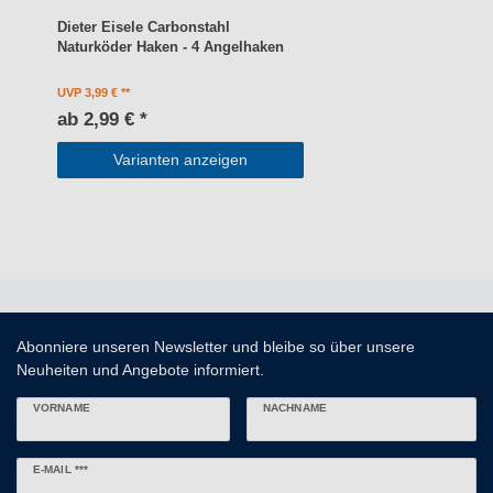
Dieter Eisele Carbonstahl
Naturköder Haken - 4 Angelhaken
UVP 3,99 €
ab 2,99 € *
Varianten anzeigen
Abonniere unseren Newsletter und bleibe so über unsere
Neuheiten und Angebote informiert.
VORNAME
NACHNAME
Newsletter
E-MAIL ***
Honig