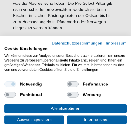
was die Meeresfische lieben. Die Pro Select Pilker gibt
es in verschiedenen Gewichten, wodurch sie beim
Fischen in flachen Küstengebieten der Ostsee bis hin
zum Hochseeangeln in Dänemark oder Norwegen
eingesetzt werden können.
Datenschutzbestimmungen
|
Impressum
Eigenschaften der Dieter Eisele Pro
Cookie-Einstellungen
Select Pilker
Wir können diese zur Analyse unserer Besucherdaten platzieren, um unsere
Webseite zu verbessern, personalisierte Inhalte anzuzeigen und Ihnen ein
Pilker zum Meeresangeln
großartiges Webseiten-Erlebnis zu bieten. Für weitere Informationen zu den
leicht gebogene Form
von uns verwendeten Cookies öffnen Sie die Einstellungen.
spitzer Kopf
roter VMC-Drilling
Notwendig
Performance
stainless Steel Sprengring
mit Holographische Schuppenfolie
Funktional
Werbung
3D Holo-Augen
Farbe wie abgebildet: Coal Fish
Alle akzeptieren
Lieferumfang: 1 Pilker in gewählter Variante
Auswahl speichern
Informationen
Der Dieter Eisele Pro Select Pilker Coal Fish ist ein guter
Meeresköder. - Die Dieter Eisele Pro Select Pilker Coal