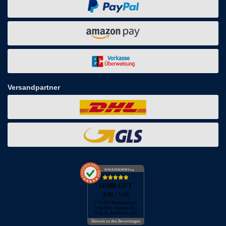
Versandpartner
AUSGEZEICHNET
.org
SEHR GUT
4.91
/ 5.00
173.452 Bewertungen
von hier, amazon.de,
ebay.de, facebook.com
Hinweis zu den Bewertungen