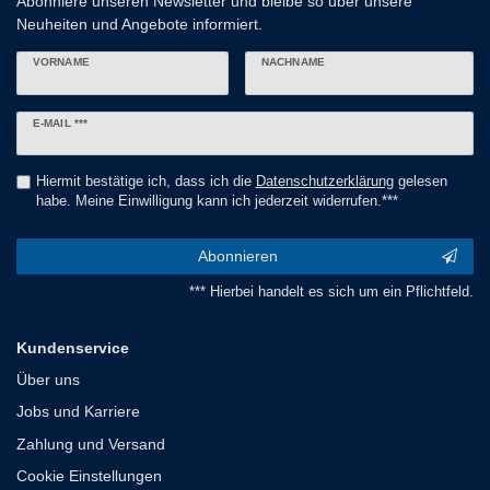
Abonniere unseren Newsletter und bleibe so über unsere
Neuheiten und Angebote informiert.
VORNAME
NACHNAME
Newsletter
E-MAIL ***
Honig
Hiermit bestätige ich, dass ich die
Daten­schutz­erklärung
gelesen
habe. Meine Einwilligung kann ich jederzeit widerrufen.***
Abonnieren
*** Hierbei handelt es sich um ein Pflichtfeld.
Kundenservice
Über uns
Jobs und Karriere
Zahlung und Versand
Cookie Einstellungen