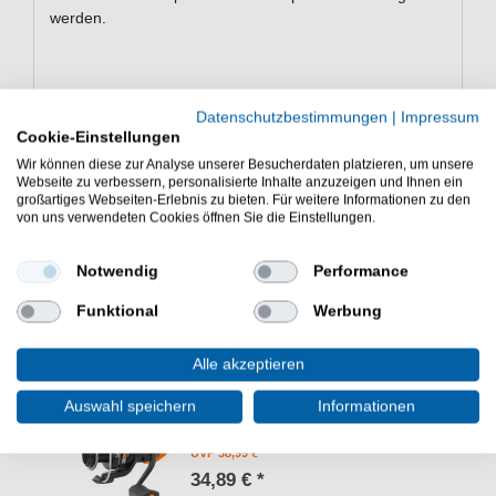
werden.
Inhalt: 1 Stück
Datenschutzbestimmungen
|
Impressum
Fängiger Kunstköder DEVON MINNOW Spinner. Der
Cookie-Einstellungen
gute Forellenköder Hechtköder Barschköder zum
Wir können diese zur Analyse unserer Besucherdaten platzieren, um unsere
Forellenangeln, BArschangeln, Hechtangeln und
Webseite zu verbessern, personalisierte Inhalte anzuzeigen und Ihnen ein
großartiges Webseiten-Erlebnis zu bieten. Für weitere Informationen zu den
Raubfischangeln.
von uns verwendeten Cookies öffnen Sie die Einstellungen.
Notwendig
Performance
Funktional
Werbung
WEITERE INTERESSANTE ARTIKEL
Alle akzeptieren
Okuma JAW-20 FD Rolle -
Auswahl speichern
Informationen
Spinnrolle
UVP 38,99 €
34,89 € *