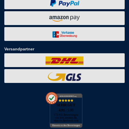
Versandpartner
AUSGEZEICHNET
.org
SEHR GUT
4.91
/ 5.00
173.452 Bewertungen
von hier, amazon.de,
ebay.de, facebook.com
Hinweis zu den Bewertungen