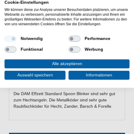
Cookie-Einstellungen
Einsatzbereiche beim Spinnfischen abdeckt. Das rote
Plättchen am Haken sorgt für einen zusätzlichen
Wir können diese zur Analyse unserer Besucherdaten platzieren, um unsere
Webseite zu verbessern, personalisierte Inhalte anzuzeigen und Ihnen ein
Lockreiz und dient als Anbisspunkt.
großartiges Webseiten-Erlebnis zu bieten. Für weitere Informationen zu den
von uns verwendeten Cookies öffnen Sie die Einstellungen.
Eigenschaften der DAM Effzett
Notwendig
Performance
Standard Spoon Blinker
Funktional
Werbung
Blinker zum Spinnfischen auf Raubfische
rotes Plättchen sorgt für einen zusätzlichen
Alle akzeptieren
Lockreiz
attraktives & taumelndes Laufverhalten
Auswahl speichern
Informationen
Tönnchenwirbel zur Montage am Snap
Lieferumfang: 1 Blinker in gewählter Variante
Die DAM Effzett Standard Spoon Blinker sind sehr gut
zum Hechtangeln. Die Metallköder sind sehr gute
Raubfischköder für Hecht, Zander, Barsch & Forelle.