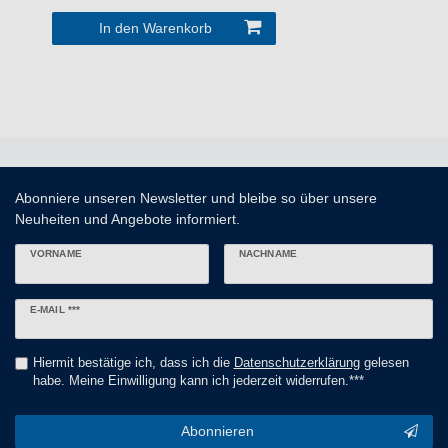
In den Warenkorb
Abonniere unseren Newsletter und bleibe so über unsere
Neuheiten und Angebote informiert.
VORNAME
NACHNAME
Newsletter
E-MAIL ***
Honig
Hiermit bestätige ich, dass ich die
Daten­schutz­erklärung
gelesen
habe. Meine Einwilligung kann ich jederzeit widerrufen.***
Abonnieren