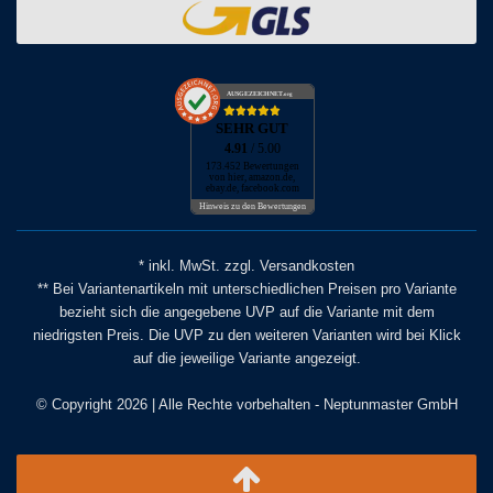
AUSGEZEICHNET
.org
SEHR GUT
4.91
/ 5.00
173.452 Bewertungen
von hier, amazon.de,
ebay.de, facebook.com
Hinweis zu den Bewertungen
* inkl. MwSt. zzgl. Versandkosten
** Bei Variantenartikeln mit unterschiedlichen Preisen pro Variante
bezieht sich die angegebene UVP auf die Variante mit dem
niedrigsten Preis. Die UVP zu den weiteren Varianten wird bei Klick
auf die jeweilige Variante angezeigt.
© Copyright 2026 | Alle Rechte vorbehalten - Neptunmaster GmbH