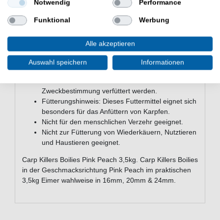
Notwendig
Performance
0,56g,Mischung aus naturidentischen Aromastoffen
9,32g
Funktional
Werbung
Alle akzeptieren
Hinweise & Empfehlungen zu den
Auswahl speichern
Informationen
Carp Killers Boilies:
Dieses Futter darf nur für seine
Zweckbestimmung verfüttert werden.
Fütterungshinweis: Dieses Futtermittel eignet sich
besonders für das Anfüttern von Karpfen.
Nicht für den menschlichen Verzehr geeignet.
Nicht zur Fütterung von Wiederkäuern, Nutztieren
und Haustieren geeignet.
Carp Killers Boilies Pink Peach 3,5kg. Carp Killers Boilies
in der Geschmacksrichtung Pink Peach im praktischen
3,5kg Eimer wahlweise in 16mm, 20mm & 24mm.