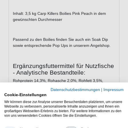
Inhalt: 3,5 kg Carp Killers Boilies Pink Peach in dem
gewünschten Durchmesser
Passend zu den Boilies finden Sie auch ein Soak Dip
sowie entsprechende Pop Ups in unserem Angelshop.
Ergänzungsfuttermittel für Nutzfische
- Analytische Bestandteile:
Rohprotein 14,3%, Rohasche 2,0%, Rohfett 3,5%,
Rohfaser 1,6%, Natrium (Na) 0,16%
Datenschutzbestimmungen
|
Impressum
Cookie-Einstellungen
Wir können diese zur Analyse unserer Besucherdaten platzieren, um unsere
Zusatzstoffe je kg
Webseite zu verbessern, personalisierte Inhalte anzuzeigen und Ihnen ein
großartiges Webseiten-Erlebnis zu bieten. Für weitere Informationen zu den
Ergänzungsfuttermittel:
von uns verwendeten Cookies öffnen Sie die Einstellungen.
Bindemittel E466(enthält
Cellulose)3,72g,Farbstoffe:E123 0,71g,Süßmittel(E954)