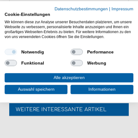
Hinweis: INFO-Programm gemäß § 14 JuSchG
Datenschutzbestimmungen
|
Impressum
Cookie-Einstellungen
Wir können diese zur Analyse unserer Besucherdaten platzieren, um unsere
Webseite zu verbessern, personalisierte Inhalte anzuzeigen und Ihnen ein
großartiges Webseiten-Erlebnis zu bieten. Für weitere Informationen zu den
von uns verwendeten Cookies öffnen Sie die Einstellungen.
Notwendig
Performance
Carp Killers Balkan Büffel DVD - Der Carp Killers Film ist
Funktional
Werbung
ein Killers Karpfenfilm über das Karpfenangeln auf dem
Balkan mit Meik Pyka & Mark Bergmann.
Alle akzeptieren
Auswahl speichern
Informationen
WEITERE INTERESSANTE ARTIKEL