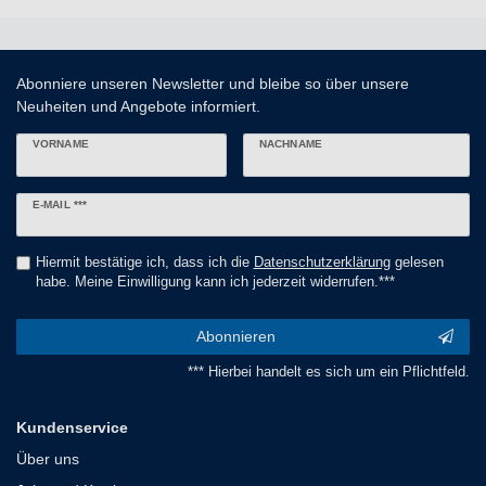
Abonniere unseren Newsletter und bleibe so über unsere
Neuheiten und Angebote informiert.
VORNAME
NACHNAME
Newsletter
E-MAIL ***
Honig
Hiermit bestätige ich, dass ich die
Daten­schutz­erklärung
gelesen
habe. Meine Einwilligung kann ich jederzeit widerrufen.***
Abonnieren
*** Hierbei handelt es sich um ein Pflichtfeld.
Kundenservice
Über uns