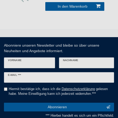
In den Warenkorb
Abonniere unseren Newsletter und bleibe so über unsere
Neuheiten und Angebote informiert.
VORNAME
NACHNAME
Newsletter
E-MAIL ***
Honig
Hiermit bestätige ich, dass ich die
Daten­schutz­erklärung
gelesen
habe. Meine Einwilligung kann ich jederzeit widerrufen.***
Abonnieren
*** Hierbei handelt es sich um ein Pflichtfeld.