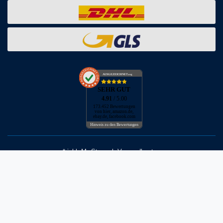
AUSGEZEICHNET
.org
SEHR GUT
4.91
/ 5.00
173.452 Bewertungen
von hier, amazon.de,
ebay.de, facebook.com
Hinweis zu den Bewertungen
* inkl. MwSt. zzgl. Versandkosten
** Bei Variantenartikeln mit unterschiedlichen Preisen pro Variante
bezieht sich die angegebene UVP auf die Variante mit dem
niedrigsten Preis. Die UVP zu den weiteren Varianten wird bei Klick
auf die jeweilige Variante angezeigt.
© Copyright 2026 | Alle Rechte vorbehalten - Neptunmaster GmbH