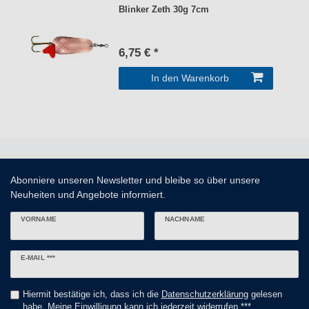
Blinker Zeth 30g 7cm
6,75 € *
In den Warenkorb
Abonniere unseren Newsletter und bleibe so über unsere
Neuheiten und Angebote informiert.
VORNAME
NACHNAME
Newsletter
E-MAIL ***
Honig
Hiermit bestätige ich, dass ich die
Daten­schutz­erklärung
gelesen
habe. Meine Einwilligung kann ich jederzeit widerrufen.***