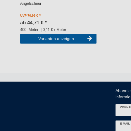
Angelschnur
UVP 70,99 €
ab 44,71 € *
400
Meter
| 0,11 € / Meter
Varianten anzeigen
Abonnie
informier
VORNA
Newslett
E-MAIL 
Honig