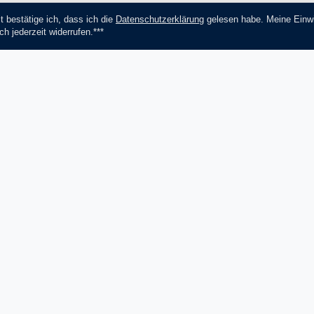
t bestätige ich, dass ich die
Daten­schutz­erklärung
gelesen habe. Meine Einwi
ch jederzeit widerrufen.***
Abonnieren
*** Hierbei handelt es sich um ein Pf
Socials
Zahlungsmethoden
V
Facebook
Instagram
YouTube