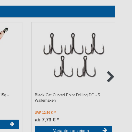
15g -
Black Cat Curved Point Drilling DG - 5
Bl
Wallerhaken
UVP 12,50 €
UV
ab 7,73 € *
a
Varianten anzeigen