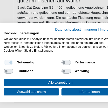
gut zum Fischen auf Waller
Black Cat Zeus Line G2 - 400m geflochtene Angelschnur - 
achtfach rund geflochtene und sehr abriebfeste Hauptschnur
verwendet werden kann. Die achtfache Flechtung macht di
kaum Wasser auf. Ein weiteres Merkmal der Schnur ist, das
Datenschutzbestimmungen
|
Impr
Cookie-Einstellungen
Eigenschaften von der Black Cat Zeus 
Wir können diese zur Analyse unserer Besucherdaten platzieren, um unsere We
zu verbessern, personalisierte Inhalte anzuzeigen und Ihnen ein großartiges
Angelschnur
Webseiten-Erlebnis zu bieten. Für weitere Informationen zu den von uns verwe
Cookies öffnen Sie die Einstellungen.
Schnur zum Welsangeln
achtfach geflochten
sehr abriebfest
Notwendig
Performance
hohe Tragkraftwerte
Funktional
Werbung
Farbe: Grün
Länge: 400m
Alle akzeptieren
Die Black Cat Zeus Line G2 400m geflochtene Angelschnur 
Geflechtschnur für das Fischen in Seen und in Flüssen.
Auswahl speichern
Informationen