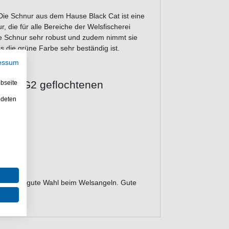
Die Schnur aus dem Hause Black Cat ist eine
, die für alle Bereiche der Welsfischerei
e Schnur sehr robust und zudem nimmt sie
s die grüne Farbe sehr beständig ist.
essum
Line G2 geflochtenen
bseite
ndeten
ist eine gute Wahl beim Welsangeln. Gute