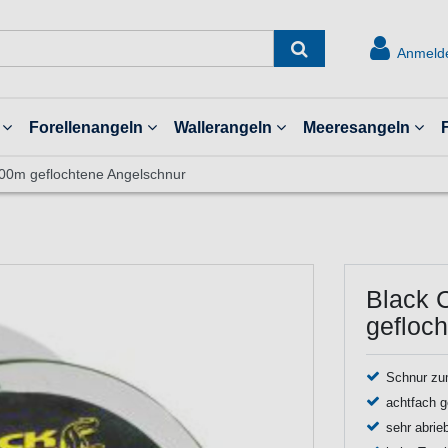
Anmeld
Forellenangeln
Wallerangeln
Meeresangeln
400m geflochtene Angelschnur
Black 
gefloc
Schnur zu
achtfach g
sehr abrie