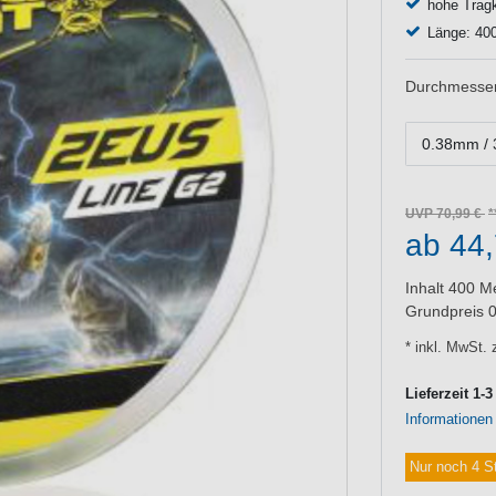
hohe Tragk
Länge: 40
Durchmesser/
0.38mm / 
UVP 70,99 €
ab 44
Inhalt
400
Me
Grundpreis
0
* inkl. MwSt. 
Lieferzeit 1-
Informationen
Nur noch 4 S