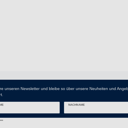
re unseren Newsletter und bleibe so über unsere Neuheiten und Ange
t.
ME
NACHNAME
er
***