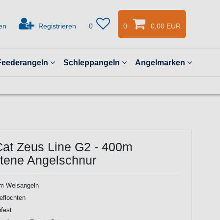
en
Registrieren
0
0
0,00 EUR
Feederangeln
Schleppangeln
Angelmarken
Cat Zeus Line G2 - 400m
htene Angelschnur
m Welsangeln
eflochten
bfest