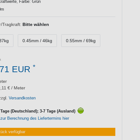
raftwerte, Farbe: Grün
0m
Tragkraft:
Bitte wählen
37kg
0.45mm / 46kg
0.55mm / 69kg
*
,71 EUR
ter
,11 € / Meter
zzgl.
Versandkosten
3 Tage (Deutschland); 3-7 Tage (Ausland)
 zur Berechnung des Liefertermins hier
tück verfügbar