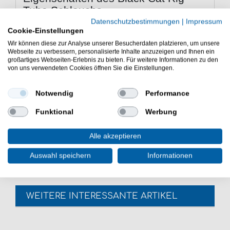
Tube Schlauchs
Datenschutzbestimmungen
|
Impressum
Rig Tube zum Bau von Wallermontagen
Cookie-Einstellungen
lässt sich schnell & flexibel auf Knotenwicklung &
Wir können diese zur Analyse unserer Besucherdaten platzieren, um unsere
Haken schieben
Webseite zu verbessern, personalisierte Inhalte anzuzeigen und Ihnen ein
leicht & widerstandsfähig
großartiges Webseiten-Erlebnis zu bieten. Für weitere Informationen zu den
schwimmende Eigenschaften
von uns verwendeten Cookies öffnen Sie die Einstellungen.
ebenfalls als Posenstopper & Bait Stop einsetzbar
Lieferumfang: 1m Rig Tube in gewählter Farbe
Notwendig
Performance
und Innen-/Außendurchmesser
Funktional
Werbung
Der Black Cat Rig Tube Schlauch ist sehr gut für
Welshaken & Wallerdrillinge. Der Rigtube ist sehr gut
Alle akzeptieren
zum Binden von Wallervorfächer & U-Posenmontagen.
Auswahl speichern
Informationen
WEITERE INTERESSANTE ARTIKEL