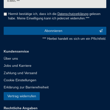
Newsletter
E-MAIL ***
Honig
Hiermit bestätige ich, dass ich die
Daten­schutz­erklärung
gelesen
habe. Meine Einwilligung kann ich jederzeit widerrufen.***
Abonnieren
*** Hierbei handelt es sich um ein Pflichtfeld.
Kundenservice
Über uns
Jobs und Karriere
Zahlung und Versand
Cookie Einstellungen
Erklärung zur Barrierefreiheit
Vertrag widerrufen
Rechtliche Angaben