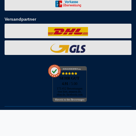
Versandpartner
AUSGEZEICHNET
.org
SEHR GUT
4.91
/ 5.00
173.452 Bewertungen
von hier, amazon.de,
ebay.de, facebook.com
Hinweis zu den Bewertungen
* inkl. MwSt. zzgl. Versandkosten
** Bei Variantenartikeln mit unterschiedlichen Preisen pro Variante
bezieht sich die angegebene UVP auf die Variante mit dem
niedrigsten Preis. Die UVP zu den weiteren Varianten wird bei Klick