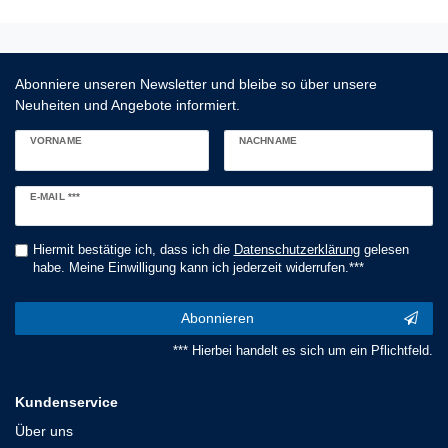
Abonniere unseren Newsletter und bleibe so über unsere
Neuheiten und Angebote informiert.
VORNAME
NACHNAME
Newsletter
E-MAIL ***
Honig
Hiermit bestätige ich, dass ich die
Daten­schutz­erklärung
gelesen
habe. Meine Einwilligung kann ich jederzeit widerrufen.***
Abonnieren
*** Hierbei handelt es sich um ein Pflichtfeld.
Kundenservice
Über uns