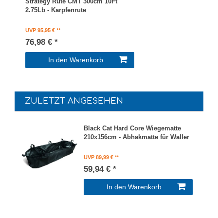
Strategy Rute CMT 300cm 10Ft
2.75Lb - Karpfenrute
UVP 95,95 €
76,98 € *
In den Warenkorb
ZULETZT ANGESEHEN
Black Cat Hard Core Wiegematte
210x156cm - Abhakmatte für Waller
UVP 89,99 €
59,94 € *
In den Warenkorb