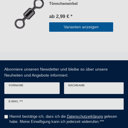
Tönnchenwirbel
ab 2,99 € *
Varianten anzeigen
Abonniere unseren Newsletter und bleibe so über unsere
Neuheiten und Angebote informiert.
VORNAME
NACHNAME
Newsletter
E-MAIL ***
Honig
Hiermit bestätige ich, dass ich die
Daten­schutz­erklärung
gelesen
habe. Meine Einwilligung kann ich jederzeit widerrufen.***