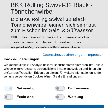
BKK Rolling Swivel-32 Black -
Tönnchenwirbel
Die BKK Rolling Swivel-32 Black
Tönnchenwirbel eignen sich sehr gut
zum Fischen im Salz- & Süßwasser
BKK Rolling Swivel-32 Black - Tönnchenwirbel - Die
Tönnchen aus dem Hause BKK sind ein gutes
Angelzubehör, das sehr vielfältig einsetzbar ist.
Tönnchenwirbel sind ein nützliches Zubehör, das den
Datenschutzbestimmungen
|
Impressum
Drall in der Angelschnur verringert. Die Zubehörteile
Cookie-Einstellungen
können sowohl für das Friedfischangeln und
Wir können diese zur Analyse unserer Besucherdaten platzieren, um unsere
Raubfischangeln im Süßwasser als auch im Salzwasser
Webseite zu verbessern, personalisierte Inhalte anzuzeigen und Ihnen ein
eingesetzt werden.
großartiges Webseiten-Erlebnis zu bieten. Für weitere Informationen zu den
von uns verwendeten Cookies öffnen Sie die Einstellungen.
Notwendig
Performance
Eigenschaften der BKK Rolling
Swivel-32 Black Tönnchenwirbel
Funktional
Werbung
Tönnchen zum Angeln
aus Messing