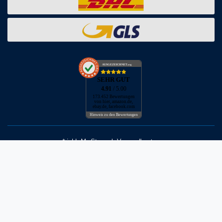
AUSGEZEICHNET
.org
SEHR GUT
4.91
/ 5.00
173.452 Bewertungen
von hier, amazon.de,
ebay.de, facebook.com
Hinweis zu den Bewertungen
* inkl. MwSt. zzgl. Versandkosten
** Bei Variantenartikeln mit unterschiedlichen Preisen pro Variante
bezieht sich die angegebene UVP auf die Variante mit dem
niedrigsten Preis. Die UVP zu den weiteren Varianten wird bei Klick
auf die jeweilige Variante angezeigt.
© Copyright 2026 | Alle Rechte vorbehalten - Neptunmaster GmbH