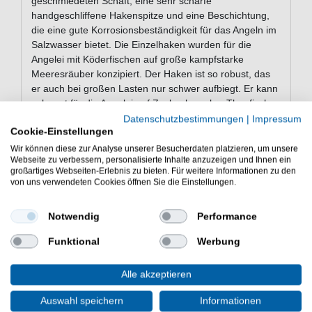
geschmiedeten Schaft, eine sehr scharfe
handgeschliffene Hakenspitze und eine Beschichtung,
die eine gute Korrosionsbeständigkeit für das Angeln im
Salzwasser bietet. Die Einzelhaken wurden für die
Angelei mit Köderfischen auf große kampfstarke
Meeresräuber konzipiert. Der Haken ist so robust, das
er auch bei großen Lasten nur schwer aufbiegt. Er kann
sehr gut für die Angelei auf Zackenbarsche, Thunfische
und andere große Raubfische des Meeres genutzt
Datenschutzbestimmungen
|
Impressum
Cookie-Einstellungen
werden.
Wir können diese zur Analyse unserer Besucherdaten platzieren, um unsere
Webseite zu verbessern, personalisierte Inhalte anzuzeigen und Ihnen ein
großartiges Webseiten-Erlebnis zu bieten. Für weitere Informationen zu den
Eigenschaften der BKK Puka Livebait
von uns verwendeten Cookies öffnen Sie die Einstellungen.
HD Hooks Meereshaken
Notwendig
Performance
Haken fürs Angeln im Salzwasser
stabile Konstruktion
Funktional
Werbung
handgeschliffene scharfe Hakenspitze
korrosionsbeständige Beschichtung
Alle akzeptieren
Lieferumfang: Einzelhaken, unterschiedliche
Anzahl je nach gewählter Größe
Auswahl speichern
Informationen