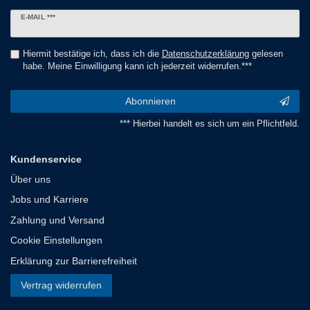
Newsletter
E-MAIL ***
Honig
Hiermit bestätige ich, dass ich die
Daten­schutz­erklärung
gelesen
habe. Meine Einwilligung kann ich jederzeit widerrufen.***
Abonnieren
*** Hierbei handelt es sich um ein Pflichtfeld.
Kundenservice
Über uns
Jobs und Karriere
Zahlung und Versand
Cookie Einstellungen
Erklärung zur Barrierefreiheit
Vertrag widerrufen