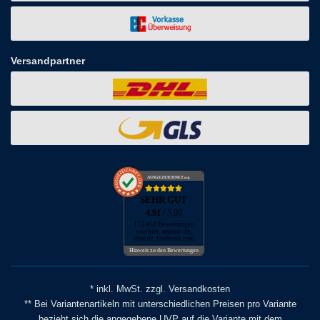
Versandpartner
AUSGEZEICHNET
.org
SEHR GUT
4.91
/ 5.00
173.452 Bewertungen
von hier, amazon.de,
ebay.de, facebook.com
Hinweis zu den Bewertungen
* inkl. MwSt. zzgl. Versandkosten
** Bei Variantenartikeln mit unterschiedlichen Preisen pro Variante
bezieht sich die angegebene UVP auf die Variante mit dem