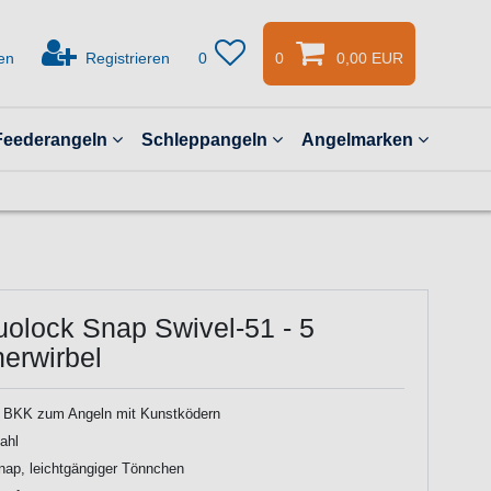
en
Registrieren
0
0
0,00 EUR
Feederangeln
Schleppangeln
Angelmarken
olock Snap Swivel-51 - 5
erwirbel
n BKK zum Angeln mit Kunstködern
ahl
ap, leichtgängiger Tönnchen