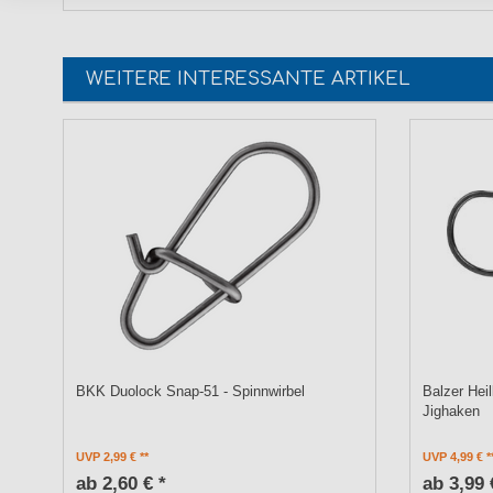
WEITERE INTERESSANTE ARTIKEL
BKK Duolock Snap-51 - Spinnwirbel
Balzer Hei
Jighaken
UVP 2,99 €
UVP 4,99 €
ab 2,60 € *
ab 3,99 