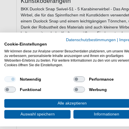
Kunstköderangeln
BKK Duolock Snap Swivel-51 - 5 Karabinerwirbel - Das An
Wirbel, die für das Spinnfischen mit Kunstködern verwende
einem Duolock Snap und einem leichtgängigen Tönnchen, u
Dank der Robustheit des Materials sind auch kleinere Wirbel
halten somit auch der Kraft von größeren Fischen stand.
Datenschutzbestimmungen
|
Impr
Cookie-Einstellungen
Wir können diese zur Analyse unserer Besucherdaten platzieren, um unsere We
Eigenschaften der BKK Duolock Snap S
zu verbessern, personalisierte Inhalte anzuzeigen und Ihnen ein großartiges
Webseiten-Erlebnis zu bieten. Für weitere Informationen zu den von uns verwe
Wirbel zum Angeln mit Kunstködern
Cookies öffnen Sie die Einstellungen.
aus Edelstahl
Duolock Snap
Notwendig
Performance
leichtgängiger Tönnchen
hohe Tragkraftwerte
Funktional
Werbung
Lieferumfang: 5 Karabinerwirbel in einer gewählten V
Alle akzeptieren
Die BKK Duolock Snap Swivel-51 5 Karabinerwirbel sind ei
Auswahl speichern
Informationen
Angelausrüstung für das Fischen im Süß- & Salzwasser.