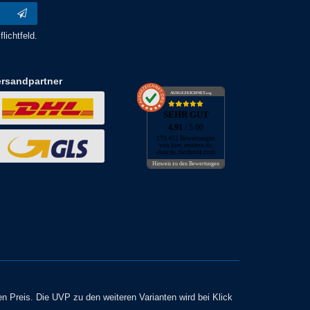
lichtfeld.
ersandpartner
AUSGEZEICHNET
.org
SEHR GUT
4.91
/ 5.00
173.452 Bewertungen
von hier, amazon.de,
ebay.de, facebook.com
Hinweis zu den Bewertungen
en Preis. Die UVP zu den weiteren Varianten wird bei Klick