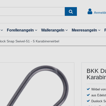
Anmeld
Forellenangeln
Wallerangeln
Meeresangeln
ock Snap Swivel-51 - 5 Karabinerwirbel
BKK Du
Karabin
Wirbel vo
aus Edelst
Duolock Sn