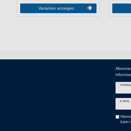
Varianten anzeigen
Abonnie
informier
VORNA
Newslett
E-MAIL 
Honig
Hiermi
kann i