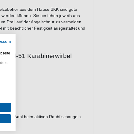
gelzubehör aus dem Hause BKK sind gute
t werden können. Sie bestehen jeweils aus
m Drall auf der Angelschnur zu vermeiden.
 mit beachtlicher Festigkeit ausgestattet und
essum
bseite
wivel-51 Karabinerwirbel
ndeten
ariante
ne gute Wahl beim aktiven Raubfischangeln.