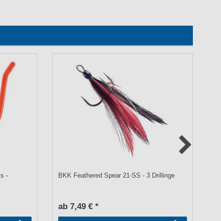
s -
BKK Feathered Spear 21-SS - 3 Drillinge
BK
ab 7,49 € *
a