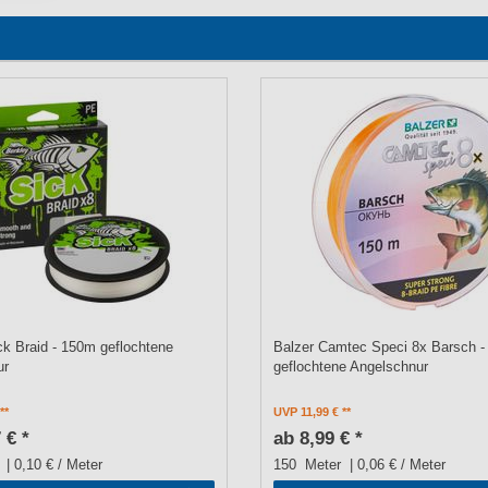
ck Braid - 150m geflochtene
Balzer Camtec Speci 8x Barsch 
ur
geflochtene Angelschnur
UVP 11,99 €
 € *
ab 8,99 € *
| 0,10 € / Meter
150
Meter
| 0,06 € / Meter