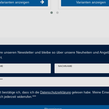
Varianten anzeigen
Varianten anzeigen
re unseren Newsletter und bleibe so über unsere Neuheiten und Ange
t.
ME
NACHNAME
er
***
t bestätige ich, dass ich die
Daten­schutz­erklärung
gelesen habe. Meine Einwi
ch jederzeit widerrufen.***
Abonnieren