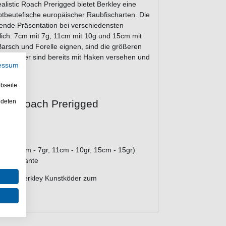
alistic Roach Prerigged bietet Berkley eine
ptbeutefische europäischer Raubfischarten. Die
ende Präsentation bei verschiedensten
lich: 7cm mit 7g, 11cm mit 10g und 15cm mit
Barsch und Forelle eignen, sind die größeren
Alle Köder sind bereits mit Haken versehen und
essum
bseite
ndeten
stic Roach Prerigged
en (7cm - 7gr, 11cm - 10gr, 15cm - 15gr)
ter Variante
sparen. Berkley Kunstköder zum