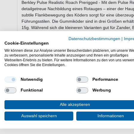
Berkley Pulse Realistic Roach Prerigged - Mit dem Pulse Re
detailgetreue Nachbildung eines Rotauges – einer der Hau
subtile Flankbewegung des Köders sorgt für eine überzeug
Führungsstilen. Die Gummiköder sind in drei Größen erhält
15g. Während sich die kleineren Varianten gut für Zander, 
Modelle besonders effektiv auf Hecht und kapitale Zander. 
Datenschutzbestimmungen
|
Impr
sofort einsatzbereit.
Cookie-Einstellungen
Wir können diese zur Analyse unserer Besucherdaten platzieren, um unsere We
zu verbessern, personalisierte Inhalte anzuzeigen und Ihnen ein großartiges
Webseiten-Erlebnis zu bieten. Für weitere Informationen zu den von uns verwe
Eigenschaften des Berkley Pulse Reali
Cookies öffnen Sie die Einstellungen.
Berkley Gummiköderset
Rrealistische Form und Aktion
Notwendig
Performance
Natürliche Farben
Unterschiedliche Größen für verschiedene Anwendung
Funktional
Werbung
Lieferumfang: 4 Gummiköder und 4 Jigs nach gewähl
Alle akzeptieren
Günstig Pulse Realistic Roach Prerigged online kaufen & 
Raubfischangeln. - HIER Gummifschset bestellen.
Auswahl speichern
Informationen