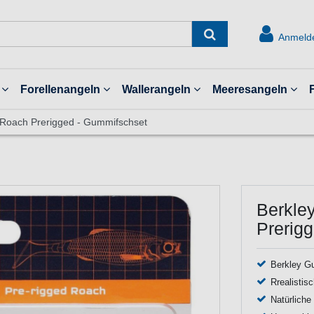
Anmeld
Forellenangeln
Wallerangeln
Meeresangeln
c Roach Prerigged - Gummifschset
Berkle
Prerig
Berkley G
Rrealistis
Natürliche