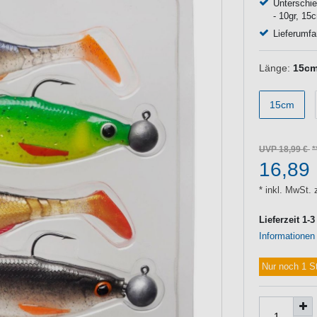
Unterschie
- 10gr, 15c
Lieferumfa
Länge:
15c
15cm
UVP 18,99 €
16,89
* inkl. MwSt. 
Lieferzeit 1-
Informationen
Nur noch 1 S