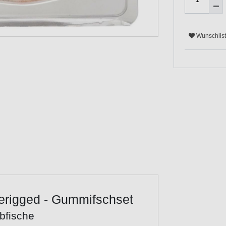
Wunschlis
rerigged - Gummifschset
bfische