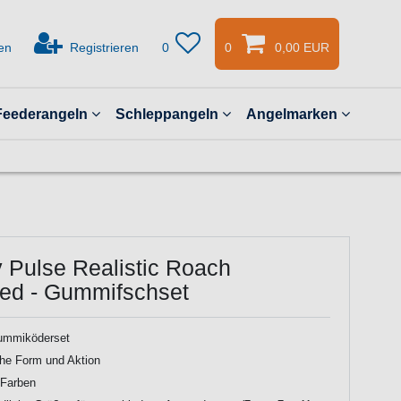
en
Registrieren
0
0
0,00 EUR
Feederangeln
Schleppangeln
Angelmarken
y Pulse Realistic Roach
ged - Gummifschset
ummiköderset
che Form und Aktion
 Farben