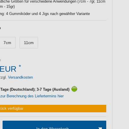
dliche Größen für verschiedene Anwendungen (7cm - 7gr, 11cm
m - 15gr)
ng: 4 Gummiköder und 4 Jigs nach gewählter Variante
m
7cm
11cm
*
 EUR
zzgl.
Versandkosten
3 Tage (Deutschland); 3-7 Tage (Ausland)
 zur Berechnung des Liefertermins hier
tück verfügbar
In den Warenkorb