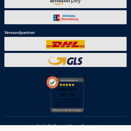
Versandpartner
AUSGEZEICHNET
.org
SEHR GUT
4.91
/ 5.00
173.452 Bewertungen
von hier, amazon.de,
ebay.de, facebook.com
Hinweis zu den Bewertungen
* inkl. MwSt. zzgl. Versandkosten