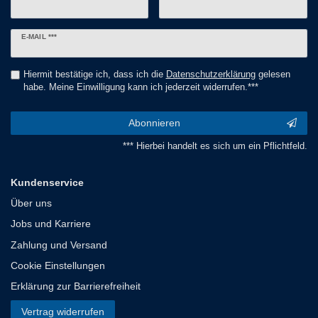
Newsletter
E-MAIL ***
Honig
Hiermit bestätige ich, dass ich die
Daten­schutz­erklärung
gelesen
habe. Meine Einwilligung kann ich jederzeit widerrufen.***
Abonnieren
*** Hierbei handelt es sich um ein Pflichtfeld.
Kundenservice
Über uns
Jobs und Karriere
Zahlung und Versand
Cookie Einstellungen
Erklärung zur Barrierefreiheit
Vertrag widerrufen