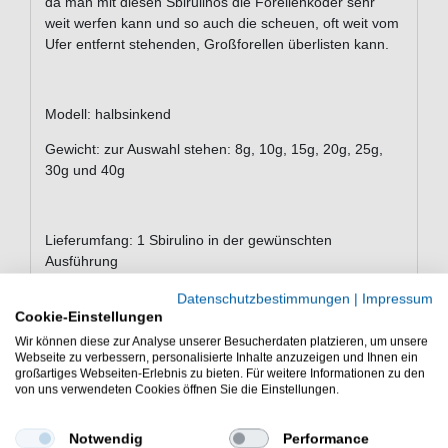
da man mit diesen Sbirulinos die Forellenköder sehr
weit werfen kann und so auch die scheuen, oft weit vom
Ufer entfernt stehenden, Großforellen überlisten kann.
Modell: halbsinkend
Gewicht: zur Auswahl stehen: 8g, 10g, 15g, 20g, 25g,
30g und 40g
Lieferumfang: 1 Sbirulino in der gewünschten
Ausführung
Behr Sbirulinos zum Forellenangeln. Diese Behr
Datenschutzbestimmungen
|
Impressum
Forellenposen sind für weite Würfe beim Forellenangeln
Cookie-Einstellungen
am Forellensee gedacht. Forellenköder weit werfen.
Wir können diese zur Analyse unserer Besucherdaten platzieren, um unsere
Webseite zu verbessern, personalisierte Inhalte anzuzeigen und Ihnen ein
großartiges Webseiten-Erlebnis zu bieten. Für weitere Informationen zu den
von uns verwendeten Cookies öffnen Sie die Einstellungen.
Notwendig
Performance
WEITERE INTERESSANTE ARTIKEL