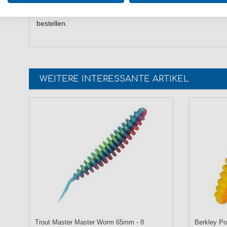
Günstig Shooter Spoon online kaufen und sparen. Balzer K
bestellen.
WEITERE INTERESSANTE ARTIKEL
Trout Master Master Worm 65mm - 8
Berkley Po