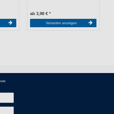
Fo
ab 3,98 € *
a
Varianten anzeigen
bote