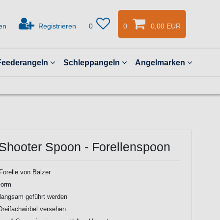
en
Registrieren
0
0
0,00 EUR
Feederangeln
Schleppangeln
Angelmarken
 Shooter Spoon - Forellenspoon
Forelle von Balzer
Form
langsam geführt werden
Dreifachwirbel versehen