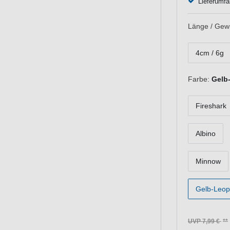
Lieferumfa
Länge / Gewi
4cm / 6g
Farbe:
Gelb
Fireshark
Albino
Minnow
Gelb-Leop
UVP 7,99 €