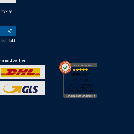
lligung
lichtfeld.
ersandpartner
AUSGEZEICHNET
.org
SEHR GUT
4.91
/ 5.00
173.452 Bewertungen
von hier, amazon.de,
ebay.de, facebook.com
Hinweis zu den Bewertungen