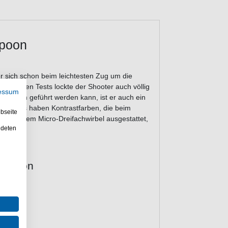
spoon
r sich schon beim leichtesten Zug um die
ahlreichen Tests lockte der Shooter auch völlig
essum
langsam geführt werden kann, ist er auch ein
s Spoons haben Kontrastfarben, die beim
bseite
t mit einem Micro-Dreifachwirbel ausgestattet,
ndeten
en.
r Spoon