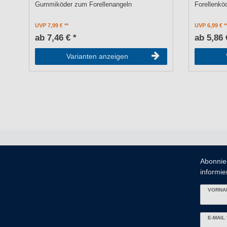
Gummiköder zum Forellenangeln
Forellenkö
UVP 7,99 €
UVP 6,99 €
ab 7,46 € *
ab 5,86 
Varianten anzeigen
Abonnie
informier
VORNA
Newslett
E-MAIL 