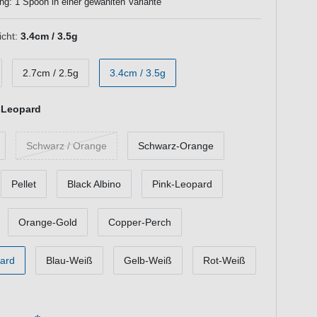
ng: 1 Spoon in einer gewählten Variante
cht:
3.4cm / 3.5g
2.7cm / 2.5g
3.4cm / 3.5g
-Leopard
Schwarz /­ Orange
Schwarz-Orange
Pellet
Black Albino
Pink-Leopard
Orange-Gold
Copper-Perch
ard
Blau-Weiß
Gelb-Weiß
Rot-Weiß