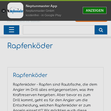
Neptunmaster App
ANZEIGEN
Neptunmaster GmbH
kostenfrei - in Google Play
0
0,00 EUR
Neu eingetroffen
Karpfenruten
Raubfischrute
Forellenruten
Wallerruten
Meeresruten
Matchruten
Trollingruten
FOX
☰
Angelset
Freilaufrollen
Köderfischrute
Forellenposen
Wallerrolle
Meeresrollen
Feederrollen
Bootsrutenhalter
Westin Fishing
Geschenke für Angler
Karpfenmontagen
Köderfischsenke
Forellenköder
Wallerköder
Meerforellenköder
Futterkorb
weitere
Zeck Fishing
Rapfenköder
Adventskalender Angeln
Tacklebox
Blinker
Forellenwobbler
Waller Bissanzeiger
Gaff
Setzkescher
Hearty Rise
Sale
Boilies
Gummifische
weitere
Angelbox
Polbrillen
weitere
Savage Gear
Rapfenköder
Karpfenliege
Raubfischkescher
weitere
weitere
Black Cat
Rapfenköder - Rapfen sind Raubfische, die dem
Angler im Drill alles entgegensetzen, was ihre
Abhakmatte
weitere
weitere
Kraftreserven hergeben. Aber bevor es zum
Drill kommt, geht es für den Angler um die
Entscheidung, welchen Rapfenköder er zum
weitere
Angeln einsetzt? Wir möchten euch diese