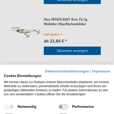
Illex RISER BAIT 8cm 21,7g
Wobbler Oberflächenköder
UVP 29,95 €
ab 21,64 € *
Varianten anzeigen
Illex RISER BAIT 7cm 8g Wobbler
Datenschutzbestimmungen
|
Impressum
Oberflächenköder
Cookie-Einstellungen
Wir können diese zur Analyse unserer Besucherdaten platzieren, um unsere
UVP 26,95 €
Webseite zu verbessern, personalisierte Inhalte anzuzeigen und Ihnen ein
großartiges Webseiten-Erlebnis zu bieten. Für weitere Informationen zu den
19,45 € *
von uns verwendeten Cookies öffnen Sie die Einstellungen.
In den Warenkorb
Notwendig
Performance