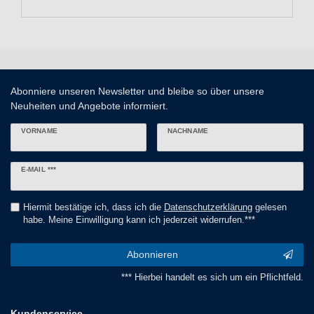
Abonniere unseren Newsletter und bleibe so über unsere
Neuheiten und Angebote informiert.
VORNAME
NACHNAME
Newsletter
E-MAIL ***
Honig
Hiermit bestätige ich, dass ich die
Daten­schutz­erklärung
gelesen
habe. Meine Einwilligung kann ich jederzeit widerrufen.***
Abonnieren
*** Hierbei handelt es sich um ein Pflichtfeld.
Kundenservice