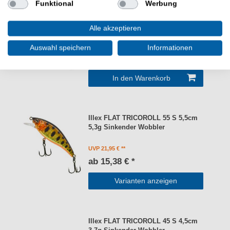
Funktional
Werbung
Illex RISER BAIT 4cm 5,5g Wobbler
Oberflächenköder
Alle akzeptieren
UVP 22,95 €
Auswahl speichern
Informationen
18,98 € *
In den Warenkorb
Illex FLAT TRICOROLL 55 S 5,5cm
5,3g Sinkender Wobbler
UVP 21,95 €
ab 15,38 € *
Varianten anzeigen
Illex FLAT TRICOROLL 45 S 4,5cm