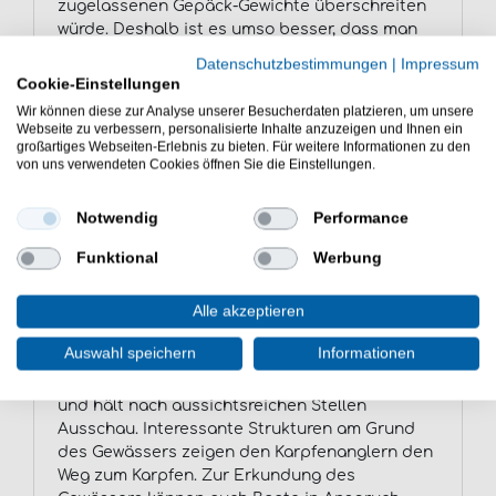
zugelassenen Gepäck-Gewichte überschreiten
würde. Deshalb ist es umso besser, dass man
das Futter direkt vor Ort beziehen kann. Mais
Datenschutzbestimmungen
|
Impressum
steht dabei ganz besonders im Fokus. Er ist in
Cookie-Einstellungen
großen Mengen vorhanden, kostet nicht viel
Wir können diese zur Analyse unserer Besucherdaten platzieren, um unsere
und die Karpfen mögen die gelben Körner. Über
Webseite zu verbessern, personalisierte Inhalte anzuzeigen und Ihnen ein
die Ansprechpartner vor Ort kann man den
großartiges Webseiten-Erlebnis zu bieten. Für weitere Informationen zu den
von uns verwendeten Cookies öffnen Sie die Einstellungen.
Kauf des Futters für das Karpfenangeln in
Marokko in die Wege leiten.
Notwendig
Performance
Karpfenangeln in Marokko - wie
Funktional
Werbung
fischt man an diesem See?
Alle akzeptieren
Beim Karpfenangeln in Marokko geht man nicht
wesentlich anders vor, als beim Angeln auf
Auswahl speichern
Informationen
Karpfen in Europa. Man verschafft sich
zunächst einen Überblick über das Gewässer
und hält nach aussichtsreichen Stellen
Ausschau. Interessante Strukturen am Grund
des Gewässers zeigen den Karpfenanglern den
Weg zum Karpfen. Zur Erkundung des