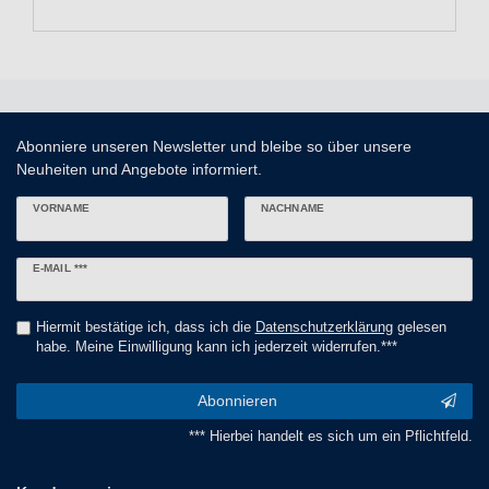
Abonniere unseren Newsletter und bleibe so über unsere
Neuheiten und Angebote informiert.
VORNAME
NACHNAME
Newsletter
E-MAIL ***
Honig
Hiermit bestätige ich, dass ich die
Daten­schutz­erklärung
gelesen
habe. Meine Einwilligung kann ich jederzeit widerrufen.***
Abonnieren
*** Hierbei handelt es sich um ein Pflichtfeld.