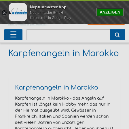
Neptunmaster App
ANZEIGEN
Neptunmaster GmbH
kostenfrei - in Google Play
0
0,00 EUR
Neu eingetroffen
Karpfenruten
Raubfischrute
Forellenruten
Wallerruten
Meeresruten
Matchruten
Trollingruten
FOX
☰
Angelset
Freilaufrollen
Köderfischrute
Forellenposen
Wallerrolle
Meeresrollen
Feederrollen
Bootsrutenhalter
Westin Fishing
Geschenke für Angler
Karpfenmontagen
Köderfischsenke
Forellenköder
Wallerköder
Meerforellenköder
Futterkorb
weitere
Zeck Fishing
Karpfenangeln in Marokko
Adventskalender Angeln
Tacklebox
Blinker
Forellenwobbler
Waller Bissanzeiger
Gaff
Setzkescher
Hearty Rise
Sale
Boilies
Gummifische
weitere
Angelbox
Polbrillen
weitere
Savage Gear
Karpfenangeln in Marokko
Karpfenliege
Raubfischkescher
weitere
weitere
Black Cat
Karpfenangeln in Marokko - das Angeln auf
Karpfen ist längst kein Hobby mehr, das nur in
Abhakmatte
weitere
weitere
der Heimat ausgeübt wird. Gewässer in
Frankreich, Italien und Spanien werden schon
seit vielen Jahren von unzähligen
weitere
Karpfenanglern aufgesucht. Jeder von ihnen ist