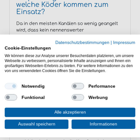
welche Köder kommen zum
Einsatz?
Da in den meisten Kanälen so wenig geangelt
wird, dass kein nennenswerter
Befischungsdruck vorliegt, ist nicht zwingend
Datenschutzbestimmungen
|
Impressum
zu erwarten, dass die Karpfen bereits
Cookie-Einstellungen
Erfahrungen mit Boilies gemacht haben. Für
Wir können diese zur Analyse unserer Besucherdaten platzieren, um unsere
jeden, der das Karpfenangeln im Kanal angehen
Webseite zu verbessern, personalisierte Inhalte anzuzeigen und Ihnen ein
möchte, bedeutet das, dass neben Boilies auch
großartiges Webseiten-Erlebnis zu bieten. Für weitere Informationen zu den
andere Köder in Betracht gezogen werden
von uns verwendeten Cookies öffnen Sie die Einstellungen.
sollten. Hartmais funktioniert komischerweise
an nahezu allen Gewässern, ist kostengünstig
Notwendig
Performance
und sollte in den Planungen für eine Kanal-
Session nie fehlen. Er dient sowohl als Futter,
Funktional
Werbung
als auch als Hakenköder. Ein Vergleichsfischen
zwischen Mais und Boilie macht bei den ersten
Alle akzeptieren
Sessions Sinn. Kristallisiert sich dann ein
Favorit der Fische heraus, kann man
Auswahl speichern
Informationen
entsprechend umstellen. Fischmehlpellets sind
ebenfalls immer ein Garant für Bisse,