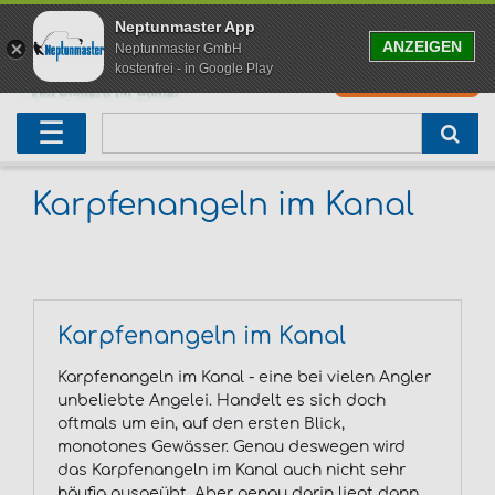
Neptunmaster App
ANZEIGEN
Neptunmaster GmbH
kostenfrei - in Google Play
0
0,00 EUR
Neu eingetroffen
Karpfenruten
Raubfischrute
Forellenruten
Wallerruten
Meeresruten
Matchruten
Trollingruten
FOX
☰
Angelset
Freilaufrollen
Köderfischrute
Forellenposen
Wallerrolle
Meeresrollen
Feederrollen
Bootsrutenhalter
Westin Fishing
Geschenke für Angler
Karpfenmontagen
Köderfischsenke
Forellenköder
Wallerköder
Meerforellenköder
Futterkorb
weitere
Zeck Fishing
Karpfenangeln im Kanal
Adventskalender Angeln
Tacklebox
Blinker
Forellenwobbler
Waller Bissanzeiger
Gaff
Setzkescher
Hearty Rise
Sale
Boilies
Gummifische
weitere
Angelbox
Polbrillen
weitere
Savage Gear
Karpfenangeln im Kanal
Karpfenliege
Raubfischkescher
weitere
weitere
Black Cat
Karpfenangeln im Kanal - eine bei vielen Angler
unbeliebte Angelei. Handelt es sich doch
Abhakmatte
weitere
weitere
oftmals um ein, auf den ersten Blick,
monotones Gewässer. Genau deswegen wird
das Karpfenangeln im Kanal auch nicht sehr
weitere
häufig ausgeübt. Aber genau darin liegt dann