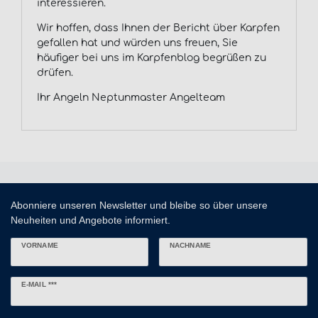
interessieren.
Wir hoffen, dass Ihnen der Bericht über Karpfen
gefallen hat und würden uns freuen, Sie
häufiger bei uns im Karpfenblog begrüßen zu
drüfen.
Ihr Angeln Neptunmaster Angelteam
Abonniere unseren Newsletter und bleibe so über unsere
Neuheiten und Angebote informiert.
VORNAME
NACHNAME
Newsletter
E-MAIL ***
Honig