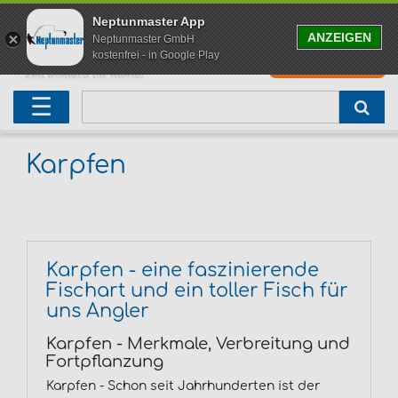
Neptunmaster App
ANZEIGEN
Neptunmaster GmbH
kostenfrei - in Google Play
0
0,00 EUR
Neu eingetroffen
Karpfenruten
Raubfischrute
Forellenruten
Wallerruten
Meeresruten
Matchruten
Trollingruten
FOX
☰
Angelset
Freilaufrollen
Köderfischrute
Forellenposen
Wallerrolle
Meeresrollen
Feederrollen
Bootsrutenhalter
Westin Fishing
Geschenke für Angler
Karpfenmontagen
Köderfischsenke
Forellenköder
Wallerköder
Meerforellenköder
Futterkorb
weitere
Zeck Fishing
Karpfen
Adventskalender Angeln
Tacklebox
Blinker
Forellenwobbler
Waller Bissanzeiger
Gaff
Setzkescher
Hearty Rise
Sale
Boilies
Gummifische
weitere
Angelbox
Polbrillen
weitere
Savage Gear
Karpfen - eine faszinierende
Fischart und ein toller Fisch für
Karpfenliege
Raubfischkescher
weitere
weitere
Black Cat
uns Angler
Abhakmatte
weitere
weitere
Karpfen - Merkmale, Verbreitung und
Fortpflanzung
weitere
Karpfen - Schon seit Jahrhunderten ist der