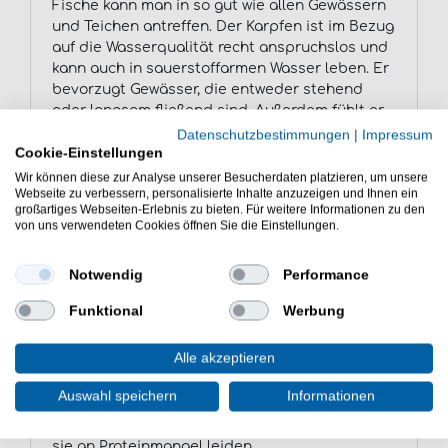
Fische kann man in so gut wie allen Gewässern
und Teichen antreffen. Der Karpfen ist im Bezug
auf die Wasserqualität recht anspruchslos und
kann auch in sauerstoffarmen Wasser leben. Er
bevorzugt Gewässer, die entweder stehend
oder langsam fließend sind. Außerdem fühlt er
sich überall dort wohl, wo der Untergrund weich
Datenschutzbestimmungen
|
Impressum
oder schlammig ist und ein starken
Cookie-Einstellungen
Pflanzenbewuchs vorherrscht. Hier findet er
Wir können diese zur Analyse unserer Besucherdaten platzieren, um unsere
Webseite zu verbessern, personalisierte Inhalte anzuzeigen und Ihnen ein
ideale Bedingungen zur Nahrungsaufnahme.
großartiges Webseiten-Erlebnis zu bieten. Für weitere Informationen zu den
Der Karpfen bevorzugt warme Gewässer und
von uns verwendeten Cookies öffnen Sie die Einstellungen.
gedeiht bei Temperaturen von 20 Grad oder
mehr ganz hervorragend. Während des Winters
Notwendig
Performance
zieht er sich in tiefere Gewässerschichten
zurück, wo er in eine Art Winterschlaf verfällt.
Funktional
Werbung
Bei Temperaturen unter acht Grad nimmt er
keine Nahrung mehr auf. Auf dem Grund des
Alle akzeptieren
Gewässers ernährt sich der Karpfen von
Pflanzenteilen, Würmern, Kleinkrebsen und
Auswahl speichern
Informationen
anderen Lebewesen. Größere Karpfen fressen
zuweilen auch kleine Fische, besonders wenn
sie an Proteinmangel leiden.