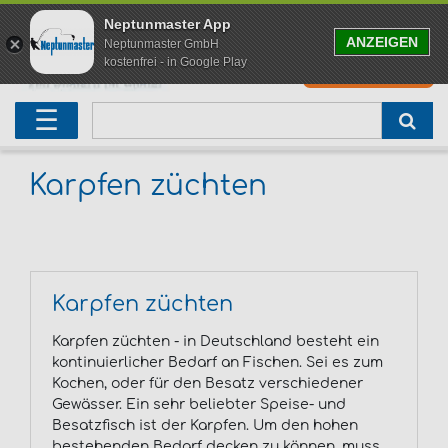
Neptunmaster App
ANZEIGEN
Neptunmaster GmbH
kostenfrei - in Google Play
0
0,00 EUR
Neu eingetroffen
Karpfenruten
Raubfischrute
Forellenruten
Wallerruten
Meeresruten
Matchruten
Trollingruten
FOX
☰
Angelset
Freilaufrollen
Köderfischrute
Forellenposen
Wallerrolle
Meeresrollen
Feederrollen
Bootsrutenhalter
Westin Fishing
Geschenke für Angler
Karpfenmontagen
Köderfischsenke
Forellenköder
Wallerköder
Meerforellenköder
Futterkorb
weitere
Zeck Fishing
Karpfen züchten
Adventskalender Angeln
Tacklebox
Blinker
Forellenwobbler
Waller Bissanzeiger
Gaff
Setzkescher
Hearty Rise
Sale
Boilies
Gummifische
weitere
Angelbox
Polbrillen
weitere
Savage Gear
Karpfen züchten
Karpfenliege
Raubfischkescher
weitere
weitere
Black Cat
Karpfen züchten - in Deutschland besteht ein
kontinuierlicher Bedarf an Fischen. Sei es zum
Abhakmatte
weitere
weitere
Kochen, oder für den Besatz verschiedener
Gewässer. Ein sehr beliebter Speise- und
Besatzfisch ist der Karpfen. Um den hohen
weitere
bestehenden Bedarf decken zu können, muss