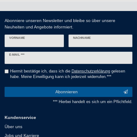
Abonniere unseren Newsletter und bleibe so über unsere
Neuheiten und Angebote informiert.
VORNAME
NACHNAME
Newsletter
E-MAIL ***
Honig
Hiermit bestätige ich, dass ich die
Daten­schutz­erklärung
gelesen
habe. Meine Einwilligung kann ich jederzeit widerrufen.***
Abonnieren
*** Hierbei handelt es sich um ein Pflichtfeld.
Kundenservice
Über uns
Jobs und Karriere