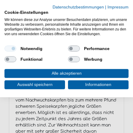
bevor sich die anderen durch ihre Form und
Datenschutzbestimmungen
|
Impressum
den kleinen Durchmesser der Bohrung
Cookie-Einstellungen
miteinander verkeilen. Nun gelangt nur noch
Wir können diese zur Analyse unserer Besucherdaten platzieren, um unsere
Mais ins Wasser, wenn an der Stange, die im
Webseite zu verbessern, personalisierte Inhalte anzuzeigen und Ihnen ein
Loch steckt, gerüttelt wird. Es dauert laut
großartiges Webseiten-Erlebnis zu bieten. Für weitere Informationen zu den
von uns verwendeten Cookies öffnen Sie die Einstellungen.
Aussage eines befragten Fischzüchters nicht
lange, bis die Karpfen diesen Mechanismus
durchschaut haben. Sie betätigen dann
Notwendig
Performance
zielgerichtet den Hebel, um an ihre Nahrung zu
Funktional
Werbung
gelangen.
Alle akzeptieren
Karpfen züchten - welche
Auswahl speichern
Informationen
Fischgrößen kann man erwerben?
In Fischzuchten, die Karpfen züchten, kann man
vom Nachwuchskarpfen bis zum mehrere Pfund
schweren Speisekarpfen jegliche Größen
erwerben. Möglich ist es allerdings, dass nicht
zu jedem Zeitpunkt des Jahres alle Größen
erhältlich sind. Zur Weihnachtszeit kann man
aber mit sehr großer Sicherheit davon