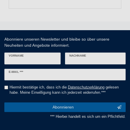
Abonniere unseren Newsletter und bleibe so über unsere
Neuheiten und Angebote informiert.
VORNAME
NACHNAME
Newsletter
E-MAIL ***
Honig
Hiermit bestätige ich, dass ich die
Daten­schutz­erklärung
gelesen
habe. Meine Einwilligung kann ich jederzeit widerrufen.***
Abonnieren
*** Hierbei handelt es sich um ein Pflichtfeld.