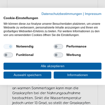
Der Graskarpfen ist ein
Datenschutzbestimmungen
|
Impressum
Pflanzenvernichter
Cookie-Einstellungen
Wir können diese zur Analyse unserer Besucherdaten platzieren, um unsere
Seiner Eigenschaft als Pflanzenvernichter hat
Webseite zu verbessern, personalisierte Inhalte anzuzeigen und Ihnen ein
es der Graskarpfen zu verdanken, dass er in
großartiges Webseiten-Erlebnis zu bieten. Für weitere Informationen zu den
europäischen Gewässern angesiedelt wurde.
von uns verwendeten Cookies öffnen Sie die Einstellungen.
Als Jungfisch bis zu einer Körpergröße von rund
10 Zentimetern ernährt sich der Graskarpfen
Notwendig
Performance
von kleinen Lebewesen. Nach dieser Zeit
wechselt er zu einer rein pflanzlichen
Funktional
Werbung
Ernährung über. Dabei zieht der Graskarpfen
hungrig durch das Gewässer und kann an einem
Alle akzeptieren
einzigen Tag das doppelte seines
Körpergewichts an Nahrung aufnehmen. Er
Auswahl speichern
Informationen
frisst Wasserpflanzen, wobei der die jungen
Triebe bevorzugt und auch Algen. Besonders
an warmen Sommertagen kann man die
Graskarpfen bei der Nahrungsaufnahme
beobachten. Sinkt die Wassertemperatur
jedoch unter 13 Grad, so stellt der Graskarpfen